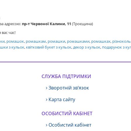
і
 за адресою:
пр-т Червоної Калини, 11
(Троєщина)
 вас час!
ки
,
ромашок
,
ромашкам
,
ромашки
,
ромашками
,
ромашках
,
різноколь
шки з кульок
,
квітковий букет з кульок
,
декор з кульок
,
подарунок з ку
СЛУЖБА ПІДТРИМКИ
Зворотній зв’язок
Карта сайту
ОСОБИСТИЙ КАБІНЕТ
Особистий кабінет