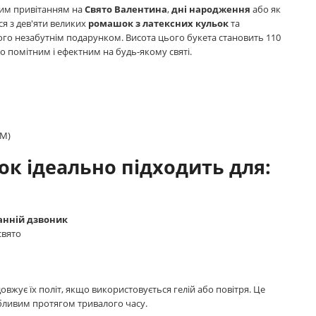
им привітанням на
Свято Валентина
,
дні народження
або як
ся з дев'яти великих
ромашок з латексних кульок
та
ого незабутнім подарунком. Висота цього букета становить 110
го помітним і ефектним на будь-якому святі.
ДМ)
ок ідеально підходить для:
анній дзвоник
свято
вжує їх політ, якщо використовується гелій або повітря. Це
бливим протягом тривалого часу.