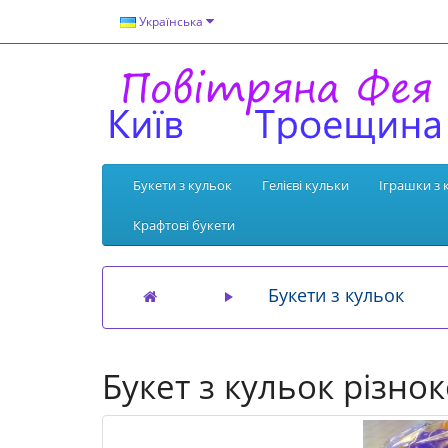
Українська
Букети з кульок
Гелієві кульки
Іграшки з 
Крафтові букети
Букети з кульок
Букет з кульок різн