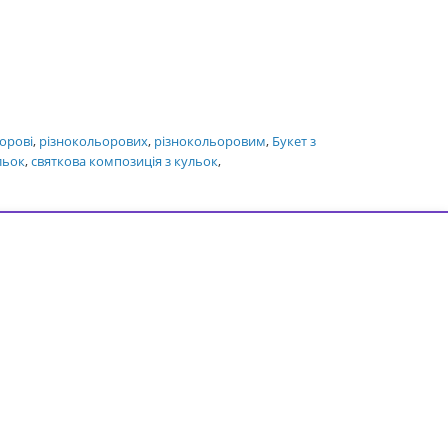
орові
,
різнокольорових
,
різнокольоровим
,
Букет з
льок
,
святкова композиція з кульок
,