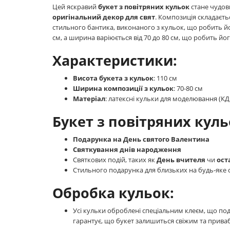
Цей яскравий
букет з повітряних кульок
стане чудов
оригінальний декор для свят
. Композиція складаєть
стильного бантика, виконаного з кульок, що робить й
см, а ширина варіюється від 70 до 80 см, що робить йо
Характеристики:
Висота букета з кульок
: 110 см
Ширина композиції з кульок
: 70-80 см
Матеріал
: латексні кульки для моделювання (К
Букет з повітряних куль
Подарунка на День святого Валентина
Святкування днів народження
Святкових подій, таких як
День вчителя
чи
ост
Стильного подарунка для близьких на будь-яке 
Обробка кульок:
Усі кульки оброблені спеціальним клеєм, що подо
гарантує, що букет залишиться свіжим та прива