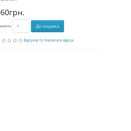
60грн.
До кошика
лькість
Відгуків: 0
/
Написати відгук