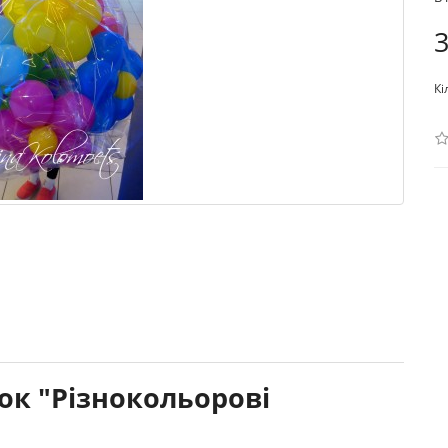
3
Кі
ок "Різнокольорові