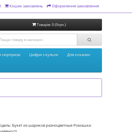
0
Кошик замовлень
Оформлення замовлення
Товарів: 0 (0грн.)
и сюрпризи
Цифри з кульок
Для коханих
одель: Букет из шариков разноцветные Ромашки
наявності