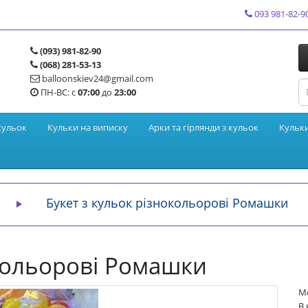
093 981-82-9
(093) 981-82-90
(068) 281-53-13
balloonskiev24@gmail.com
ПН-ВС: с
07:00
до
23:00
кульок
Кульки на виписку
Арки та гірлянди з кульок
Кульк
Букет з кульок різнокольорові Ромашки
окольорові Ромашки
М
В 