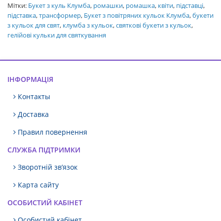
Мітки:
Букет з куль Клумба
,
ромашки
,
ромашка
,
квіти
,
підставці
,
підставка
,
трансформер
,
Букет з повітряних кульок Клумба
,
букети
з кульок для свят
,
клумба з кульок
,
святкові букети з кульок
,
гелійові кульки для святкування
ІНФОРМАЦІЯ
Контакты
Доставка
Правил повернення
СЛУЖБА ПІДТРИМКИ
Зворотній зв’язок
Карта сайту
ОСОБИСТИЙ КАБІНЕТ
Особистий кабінет