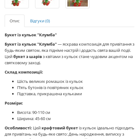
Опис
Відгуки (0)
Букет із кульок "Клумба"
Букет із кульок "Клумба"
— яскрава композиція для привітання з
будь-яким святом, яка підніме настрій і додасть свята вашій події.
Цей
букет з шарів
з квітами з кульок стане чудовим акцентом на
святковому заході.
Склад композиції:
Шість великих ромашок із кульок
П’ять бутонів із повітряних кульок
Підставка, прикрашена кульками
Розміри:
Висота: 90-110 см
Ширина: 45-60 см
Особливості:
Цей
крафтовий букет
із кульок ідеально підходить
для привітань на будь-яке свято: День народження, виписку з