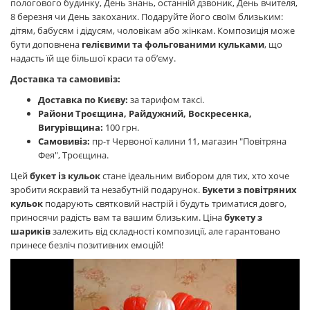
пологового будинку, День знань, останній дзвоник, День вчителя,
8 березня чи День закоханих. Подаруйте його своїм близьким:
дітям, бабусям і дідусям, чоловікам або жінкам. Композиція може
бути доповнена
гелієвими та фольгованими кульками
, що
надасть їй ще більшої краси та об’єму.
Доставка та самовивіз:
Доставка по Києву:
за тарифом таксі.
Райони Троєщина, Райдужний, Воскресенка,
Вигурівщина:
100 грн.
Самовивіз:
пр-т Червоної калини 11, магазин "Повітряна
Фея", Троєщина.
Цей
букет із кульок
стане ідеальним вибором для тих, хто хоче
зробити яскравий та незабутній подарунок.
Букети з повітряних
кульок
подарують святковий настрій і будуть триматися довго,
приносячи радість вам та вашим близьким. Ціна
букету з
шариків
залежить від складності композиції, але гарантовано
принесе безліч позитивних емоцій!