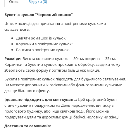
Опис
Відгуки (0)
Букет із кульок "Червоний кошик"
Ця композиція для привітання з повітряними кульками
складається з:
Дев'яти ромашок із кульок;
Корзинки з повітряних кульок;
Бантика з повітряних кульок.
Розміри:
Висота корзини з кульок — 50 см, ширина — 35 см.
Корзинки та букети з кульок проходять обробку, завдяки чому
зберігають свою форму протягом більш ніж місяця.
Букети з повітряних кульок підходять для будь-якого святкування.
Ви можете доповнити їх гелієвими або фольгованими кульками
для ще більшого ефекту.
Ідеально підходить для святкувань:
Цей крафтовий букет
стане чудовим подарунком на День народження, виписку з
пологового будинку, або інші святкові події. Його можна
подарувати дітям та дорослим: дочці, бабусі, чоловіку чи жінці.
Доставка та самовивіз: