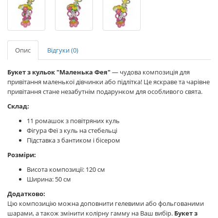
Опис
Відгуки (0)
Букет з кульок "Маленька Фея"
— чудова композиція для
привітання маленької дівчинки або підлітка! Це яскраве та чарівне
привітання стане незабутнім подарунком для особливого свята.
Склад:
11 ромашок з повітряних куль
Фігура Феї з куль на стебельці
Підставка з бантиком і бісером
Розміри:
Висота композиції: 120 см
Ширина: 50 см
Додатково:
Цю композицію можна доповнити гелевими або фольгованими
шарами, а також змінити колірну гамму на Ваш вибір.
Букет з