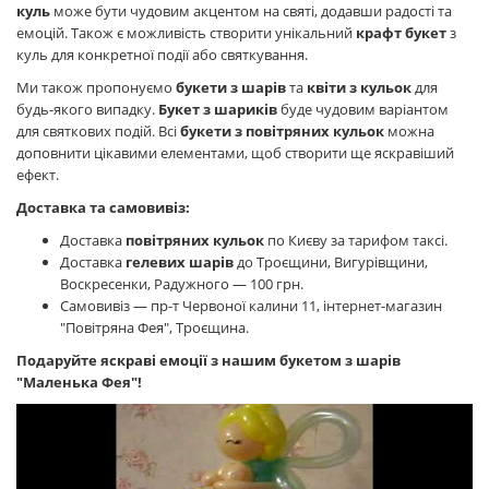
куль
може бути чудовим акцентом на святі, додавши радості та
емоцій. Також є можливість створити унікальний
крафт букет
з
куль для конкретної події або святкування.
Ми також пропонуємо
букети з шарів
та
квіти з кульок
для
будь-якого випадку.
Букет з шариків
буде чудовим варіантом
для святкових подій. Всі
букети з повітряних кульок
можна
доповнити цікавими елементами, щоб створити ще яскравіший
ефект.
Доставка та самовивіз:
Доставка
повітряних кульок
по Києву за тарифом таксі.
Доставка
гелевих шарів
до Троєщини, Вигурівщини,
Воскресенки, Радужного — 100 грн.
Самовивіз — пр-т Червоної калини 11, інтернет-магазин
"Повітряна Фея", Троєщина.
Подаруйте яскраві емоції з нашим
букетом з шарів
"Маленька Фея"!