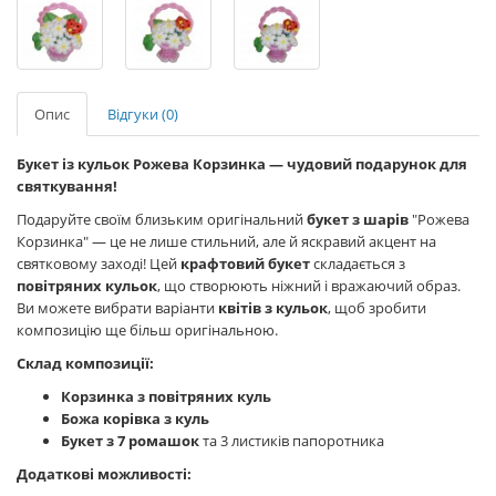
Опис
Відгуки (0)
Букет із кульок Рожева Корзинка — чудовий подарунок для
святкування!
Подаруйте своїм близьким оригінальний
букет з шарів
"Рожева
Корзинка" — це не лише стильний, але й яскравий акцент на
святковому заході! Цей
крафтовий букет
складається з
повітряних кульок
, що створюють ніжний і вражаючий образ.
Ви можете вибрати варіанти
квітів з кульок
, щоб зробити
композицію ще більш оригінальною.
Склад композиції:
Корзинка з повітряних куль
Божа корівка з куль
Букет з 7 ромашок
та 3 листиків папоротника
Додаткові можливості: