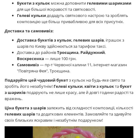
Букети з кульок
можна доповнити
гелевими шариками
для ще більшої яскравості та святковості.
Гелеві кульки
додадуть святкового настрою та зроблять
композицію ще більш привабливою для всіх присутніх.
Доставка та самовивіз:
Доставка букетів з кульок
,
гелевих шарів
, іграшок з
шарів по Києву здійснюється за тарифом таксі.
Доставка до районів
Троєщина
,
Райдужний
,
Воскресенка
— лише 100 грн.
Самовивіз
— пр-т Червоної калини 11, інтернет-магазин
"Повітряна Фея", Троєщина.
Подаруйте цей чудовий букет
з кульок на будь-яке свято та
зробіть його незабутнім!
Гелеві кульки
,
квіти з кульок
та
букет
з шариків
подарують не лише красу, але й довгі години радості та
вражень.
Ціна букета з шарів
залежить від складності композиції, кількості
гелевих шарів
та додаткових елементів. Замовляйте та здивуйте
своїх близьких яскравим і незабутнім подарунком!