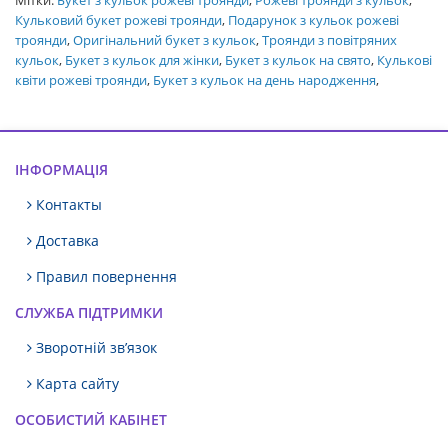
Мітки:
Букет з кульок рожеві троянди
,
Рожеві троянди з кульок
,
Кульковий букет рожеві троянди
,
Подарунок з кульок рожеві
троянди
,
Оригінальний букет з кульок
,
Троянди з повітряних
кульок
,
Букет з кульок для жінки
,
Букет з кульок на свято
,
Кулькові
квіти рожеві троянди
,
Букет з кульок на день народження
,
ІНФОРМАЦІЯ
Контакты
Доставка
Правил повернення
СЛУЖБА ПІДТРИМКИ
Зворотній зв’язок
Карта сайту
ОСОБИСТИЙ КАБІНЕТ