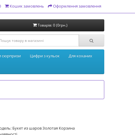
0
Кошик замовлень
Оформлення замовлення
Товарів: 0 (0грн.)
и сюрпризи
Цифри з кульок
Для коханих
дель: Букет из шаров Золотая Корзина
наявності