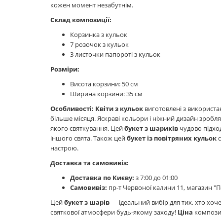
кожен момент незабутнім.
Склад композиції:
Корзинка з кульок
7 розочок з кульок
3 листочки папороті з кульок
Розміри:
Висота корзини: 50 см
Ширина корзини: 35 см
Особливості:
Квіти з кульок
виготовлені з використа
більше місяця. Яскраві кольори і ніжний дизайн зро
якого святкування. Цей
букет з шариків
чудово підход
іншого свята. Також цей
букет із повітряних кульок
с
настрою.
Доставка та самовивіз:
Доставка по Києву:
з 7:00 до 01:00
Самовивіз:
пр-т Червоної калини 11, магазин "
Цей
букет з шарів
— ідеальний вибір для тих, хто хоче
святкової атмосфери будь-якому заходу!
Ціна
композиц