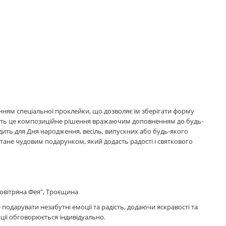
нням спеціальної проклейки, що дозволяє їм зберігати форму
блять це композиційне рішення вражаючим доповненням до будь-
ить для Дня народження, весіль, випускних або будь-якого
тане чудовим подарунком, який додасть радості і святкового
Повітряна Фея", Троєщина
 подарувати незабутні емоції та радість, додаючи яскравості та
ії обговорюється індивідуально.