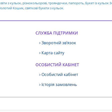
квіти з кульок
,
різнокольорові
,
трояндочки
,
папороть
,
Букет із кульок
 Золотий Кошик
,
святкові букети з кульок.
СЛУЖБА ПІДТРИМКИ
Зворотній зв’язок
Карта сайту
ОСОБИСТИЙ КАБІНЕТ
Особистий кабінет
Історія замовлень