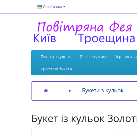
Українська
Букети з кульок
Гелієві кульки
Іграшки з 
Крафтові букети
Букети з кульок
Букет із кульок Золо