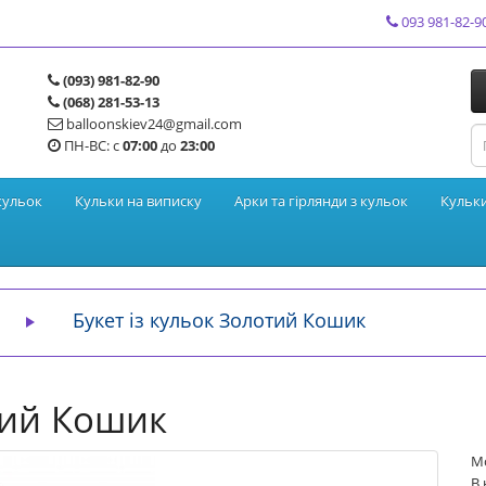
093 981-82-9
(093) 981-82-90
(068) 281-53-13
balloonskiev24@gmail.com
ПН-ВС: с
07:00
до
23:00
кульок
Кульки на виписку
Арки та гірлянди з кульок
Кульк
Букет із кульок Золотий Кошик
тий Кошик
Мо
В 