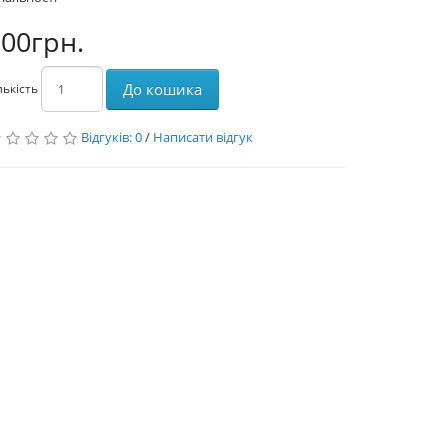
00грн.
До кошика
лькість
Відгуків: 0
/
Написати відгук