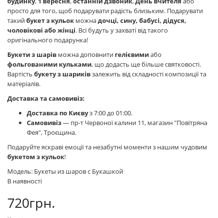
будинку
,
1 вересня
,
останній дзвоник
,
День вчителя
або
просто для того, щоб подарувати радість близьким. Подарувати
такий
букет з кульок
можна
дочці, сину, бабусі, дідуся,
чоловікові або жінці
. Всі будуть у захваті від такого
оригінального подарунка!
Букети з шарів
можна доповнити
гелієвими
або
фольгованими кульками
, що додасть ще більше святковості.
Вартість
букету з шариків
залежить від складності композиції та
матеріалів.
Доставка та самовивіз:
Доставка по Києву
з 7:00 до 01:00.
Самовивіз
— пр-т Червоної калини 11, магазин "Повітряна
Фея", Троєщина.
Подаруйте яскраві емоції та незабутні моменти з нашим чудовим
букетом з кульок
!
Модель: Букеты из шаров с Букашкой
В наявності
720грн.