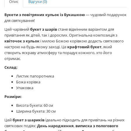
Опис
Відгуки (0)
Букети з повітряних кульок із Букашкою
— чудовий подарунок
для святкування!
Цей чарівний
букет з шарів
стане відмінним варіантом для
привітання як дітей, так і дорослих. Оригінальна композиція з
квіточок з кульок
і милою Божою корівкою додасть святкового
настрою на будь-якому заході. Це
крафтовий букет
, який
створить яскраву атмосферу та порадує кожного, хто його
отримає.
Склад:
Листик папоротника
Божа корівка
Упаковка
Розміри:
Висота букета: 60 см
Ширина букета: 30 см
Цей
букет з шариків
ідеально підходить для привітань на різних
святкових подіях:
День народження
,
виписка з пологового