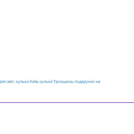
для свят
,
кульки Київ
,
кульки Троєщина
,
подарунок на