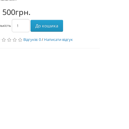
 500грн.
До кошика
лькість
Відгуків: 0
/
Написати відгук