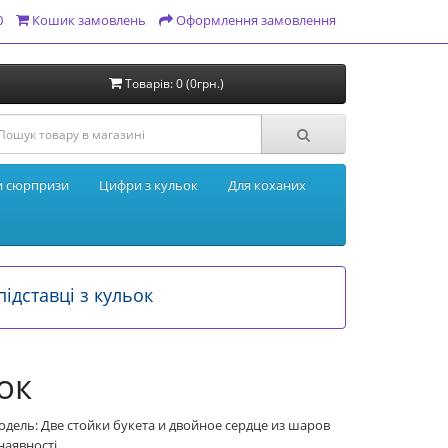
0
Кошик замовлень
Оформлення замовлення
Товарів: 0 (0грн.)
и сюрпризи
Цифри з кульок
Для коханих
підставці з кульок
ок
дель: Две стойки букета и двойное сердце из шаров
наявності