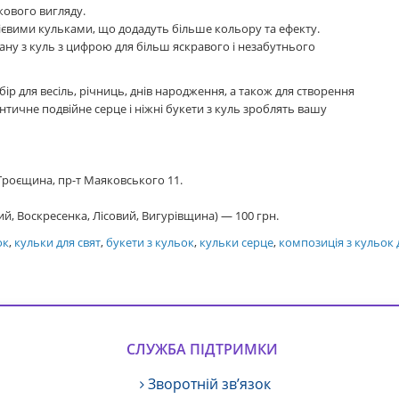
ткового вигляду.
вими кульками, що додадуть більше кольору та ефекту.
ану з куль з цифрою для більш яскравого і незабутнього
ір для весіль, річниць, днів народження, а також для створення
нтичне подвійне серце і ніжні букети з куль зроблять вашу
 Троєщина, пр-т Маяковського 11.
й, Воскресенка, Лісовий, Вигурівщина) — 100 грн.
ок
,
кульки для свят
,
букети з кульок
,
кульки серце
,
композиція з кульок 
СЛУЖБА ПІДТРИМКИ
Зворотній зв’язок