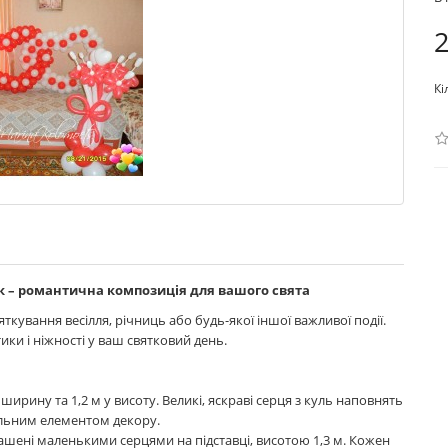
2
Кі
ьок – романтична композиція для вашого свята
кування весілля, річниць або будь-якої іншої важливої події.
ки і ніжності у ваш святковий день.
 ширину та 1,2 м у висоту. Великі, яскраві серця з куль наповнять
альним елементом декору.
шені маленькими серцями на підставці, висотою 1,3 м. Кожен