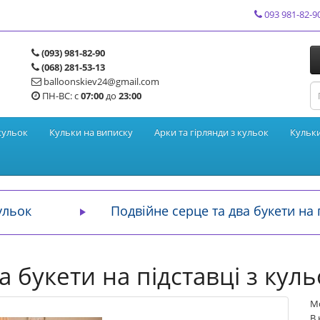
093 981-82-9
(093) 981-82-90
(068) 281-53-13
balloonskiev24@gmail.com
ПН-ВС: с
07:00
до
23:00
кульок
Кульки на виписку
Арки та гірлянди з кульок
Кульк
ульок
Подвійне серце та два букети на 
а букети на підставці з куль
Мо
В 