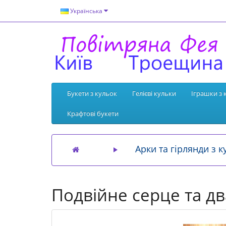
Українська
Букети з кульок
Гелієві кульки
Іграшки з 
Крафтові букети
Арки та гірлянди з к
Подвійне серце та дв