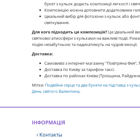
букет з кульок додасть композиції легкості і свя
Композицію можна доповнити додатковими геліє
Ідеальний вибір для фотозони з кульок або фонт
святкування.
Для кого підходить ця композиція?
Це ідеальний виб
святкової атмосфери з кульками на важливі події. Рома
подію незабутньою та надихатимуть на чудові емоції.
Доставка:
Самовивіз з інтернет-магазину "Повітряна Фея",
Доставка по Києву за тарифом таксі.
Доставка по районах Києва (Троєщина, Райдужни
Мітки:
Подвійне серце та два букети на підставці з куль
День святого Валентина
,
ІНФОРМАЦІЯ
Контакты