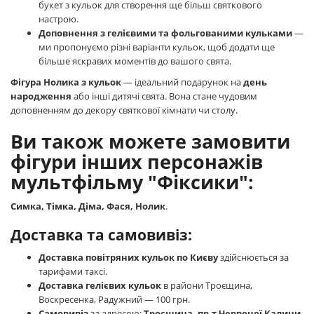
букет з кульок для створення ще більш святкового
настрою.
Доповнення з гелієвими та фольгованими кульками
—
ми пропонуємо різні варіанти кульок, щоб додати ще
більше яскравих моментів до вашого свята.
Фігура Нолика з кульок
— ідеальний подарунок на
день
народження
або інші дитячі свята. Вона стане чудовим
доповненням до декору святкової кімнати чи столу.
Ви також можете замовити
фігури інших персонажів
мультфільму "Фіксики":
Симка, Тімка, Діма, Фася, Нолик
.
Доставка та самовивіз:
Доставка повітряних кульок по Києву
здійснюється за
тарифами таксі.
Доставка гелієвих кульок
в райони Троєщина,
Воскресенка, Радужний — 100 грн.
Самовивіз
за адресою:
Троєщина, пр-т Червоної Калини,