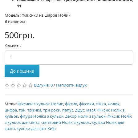
11
.
Модель: Фиксики из шаров Нолик
В наявності
500грн.
Кількість
До кошика
Відгуків: 0
/
Написати відгук
Мітки:
Фіксики з кульок Нолик
,
фіксик
,
фіксики
,
сімка
,
нолик
,
цифра
,
три
,
трієчка
,
три роки
,
папус
,
дідус
,
мася
,
Фіксик Нолік з
кульок
,
фігура Ноліка з кульок
,
декор Нолік з кульок
,
Фіксик Нолік
з кульок для свята
,
святковий Нолік з кульок
,
кулька Нолік для
свята
,
кульки для свят Київ.