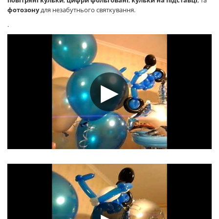
повітряні кульки
,
цифри фольговані
,
кульки на підставці
, та
фотозону
для незабутнього святкування.
.