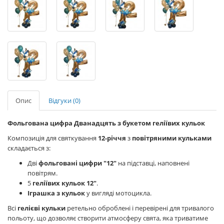
Опис
Відгуки (0)
Фольгована цифра Дванадцять з букетом геліївих кульок
Композиція для святкування
12-річчя
з
повітряними кульками
складається з:
Дві
фольговані цифри "12"
на підставці, наповнені
повітрям.
5
геліївих кульок 12"
.
Іграшка з кульок
у вигляді мотоцикла.
Всі
гелієві кульки
ретельно оброблені і перевірені для тривалого
польоту, що дозволяє створити атмосферу свята, яка триватиме