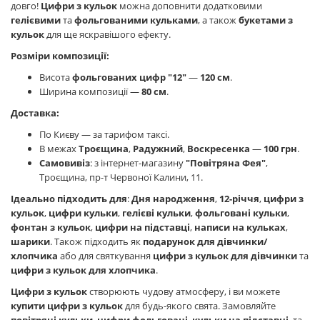
довго!
Цифри з кульок
можна доповнити додатковими
гелієвими
та
фольгованими кульками
, а також
букетами з
кульок
для ще яскравішого ефекту.
Розміри композиції:
Висота
фольгованих цифр "12"
—
120 см
.
Ширина композиції —
80 см
.
Доставка:
По Києву — за тарифом таксі.
В межах
Троєщина
,
Радужний
,
Воскресенка
—
100 грн
.
Самовивіз
: з інтернет-магазину
"Повітряна Фея"
,
Троєщина, пр-т Червоної Калини, 11.
Ідеально підходить для
:
Дня народження
,
12-річчя
,
цифри з
кульок
,
цифри кульки
,
гелієві кульки
,
фольговані кульки
,
фонтан з кульок
,
цифри на підставці
,
написи на кульках
,
шарики
. Також підходить як
подарунок для дівчинки/
хлопчика
або для святкування
цифри з кульок для дівчинки
та
цифри з кульок для хлопчика
.
Цифри з кульок
створюють чудову атмосферу, і ви можете
купити цифри з кульок
для будь-якого свята. Замовляйте