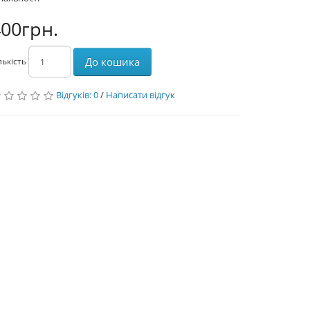
00грн.
До кошика
лькість
Відгуків: 0
/
Написати відгук