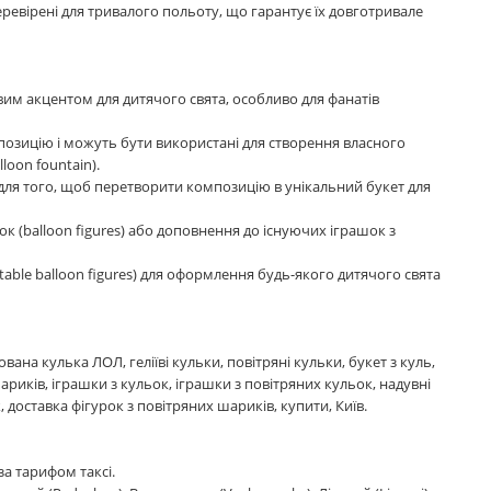
а перевірені для тривалого польоту, що гарантує їх довготривале
овим акцентом для дитячого свята, особливо для фанатів
мпозицію і можуть бути використані для створення власного
loon fountain).
) для того, щоб перетворити композицію в унікальний букет для
ок (balloon figures) або доповнення до існуючих іграшок з
table balloon figures) для оформлення будь-якого дитячого свята
вана кулька ЛОЛ, геліїві кульки, повітряні кульки, букет з куль,
шариків, іграшки з кульок, іграшки з повітряних кульок, надувні
, доставка фігурок з повітряних шариків, купити, Київ.
 за тарифом таксі.