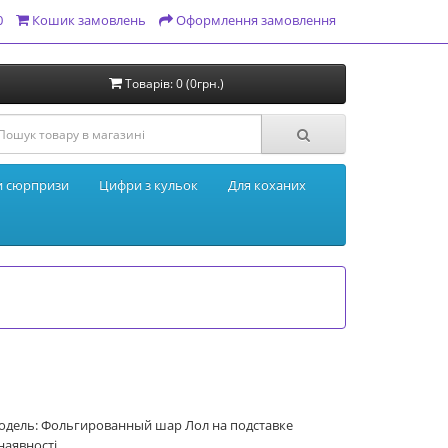
0
Кошик замовлень
Оформлення замовлення
Товарів: 0 (0грн.)
и сюрпризи
Цифри з кульок
Для коханих
одель: Фольгированный шар Лол на подставке
наявності