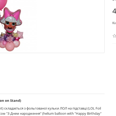
4
Кі
on on Stand)
) складається з фольгованої кульки ЛОЛ на підставці (LOL Foil
исом "З Днем народження" (helium balloon with "Happy Birthday"