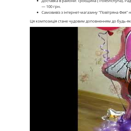
Доставка в райони: Троєщина (Troieshchyna), Рад
— 100 грн.
Самовивіз з інтернет-магазину "Повітряна Фея" на
Ця композиція стане чудовим доповненням до будь-яко