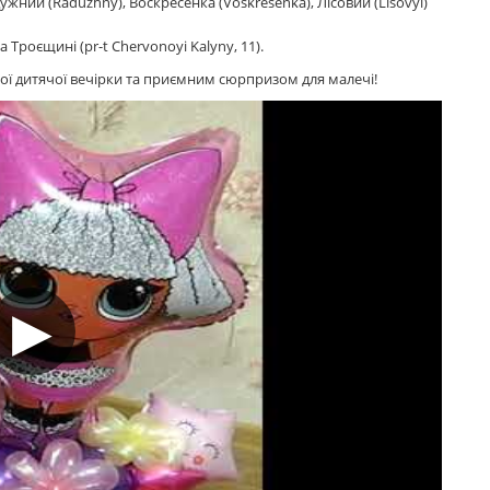
ужний (Raduzhny), Воскресенка (Voskresenka), Лісовий (Lisovyi)
 Троєщині (pr-t Chervonoyi Kalyny, 11).
ї дитячої вечірки та приємним сюрпризом для малечі!