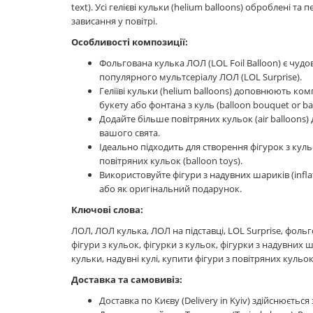
text). Усі гелієві кульки (helium balloons) оброблені т
зависання у повітрі.
Особливості композиції:
Фольгована кулька ЛОЛ (LOL Foil Balloon) є чуд
популярного мультсеріалу ЛОЛ (LOL Surprise).
Геліїві кульки (helium balloons) доповнюють ко
букету або фонтана з куль (balloon bouquet or bal
Додайте більше повітряних кульок (air balloons
вашого свята.
Ідеально підходить для створення фігурок з куль
повітряних кульок (balloon toys).
Використовуйте фігури з надувних шариків (infla
або як оригінальний подарунок.
Ключові слова:
ЛОЛ, ЛОЛ кулька, ЛОЛ на підставці, LOL Surprise, фольго
фігури з кульок, фігурки з кульок, фігурки з надувних 
кульки, надувні кулі, купити фігури з повітряних кульок
Доставка та самовивіз:
Доставка по Києву (Delivery in Kyiv) здійснюється