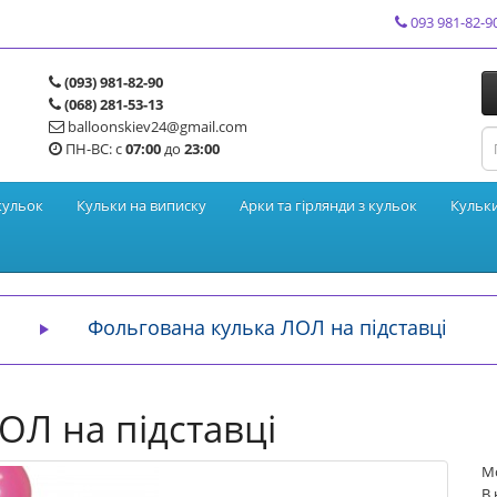
093 981-82-9
(093) 981-82-90
(068) 281-53-13
balloonskiev24@gmail.com
ПН-ВС: с
07:00
до
23:00
кульок
Кульки на виписку
Арки та гірлянди з кульок
Кульк
Фольгована кулька ЛОЛ на підставці
ОЛ на підставці
М
В 