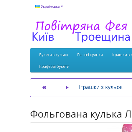
Українська
Букети з кульок
Гелієві кульки
Іграшки з 
Крафтові букети
Іграшки з кульок
Фольгована кулька Л