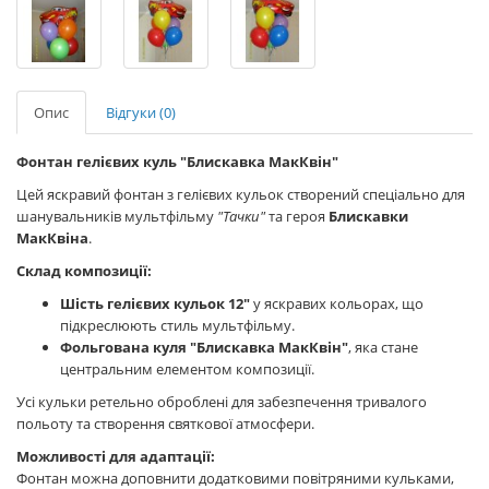
Опис
Відгуки (0)
Фонтан гелієвих куль "Блискавка МакКвін"
Цей яскравий фонтан з гелієвих кульок створений спеціально для
шанувальників мультфільму
"Тачки"
та героя
Блискавки
МакКвіна
.
Склад композиції:
Шість гелієвих кульок 12"
у яскравих кольорах, що
підкреслюють стиль мультфільму.
Фольгована куля "Блискавка МакКвін"
, яка стане
центральним елементом композиції.
Усі кульки ретельно оброблені для забезпечення тривалого
польоту та створення святкової атмосфери.
Можливості для адаптації:
Фонтан можна доповнити додатковими повітряними кульками,