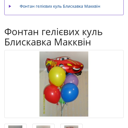
Фонтан гелієвих куль Блискавка Макквін
Фонтан гелієвих куль
Блискавка Макквін