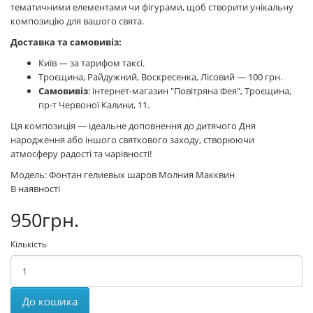
тематичними елементами чи фігурами, щоб створити унікальну
композицію для вашого свята.
Доставка та самовивіз:
Київ — за тарифом таксі.
Троєщина, Райдужний, Воскресенка, Лісовий — 100 грн.
Самовивіз
: інтернет-магазин "Повітряна Фея", Троєщина,
пр-т Червоної Калини, 11.
Ця композиція — ідеальне доповнення до дитячого Дня
народження або іншого святкового заходу, створюючи
атмосферу радості та чарівності!
Модель: Фонтан гелиевых шаров Молния Макквин
В наявності
950грн.
Кількість
До кошика