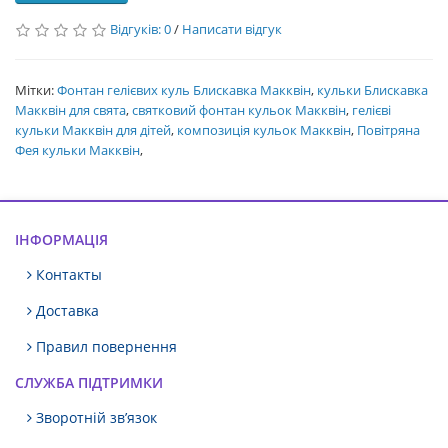
Відгуків: 0
/
Написати відгук
Мітки:
Фонтан гелієвих куль Блискавка Макквін
,
кульки Блискавка
Макквін для свята
,
святковий фонтан кульок Макквін
,
гелієві
кульки Макквін для дітей
,
композиція кульок Макквін
,
Повітряна
Фея кульки Макквін
,
ІНФОРМАЦІЯ
Контакты
Доставка
Правил повернення
СЛУЖБА ПІДТРИМКИ
Зворотній зв’язок