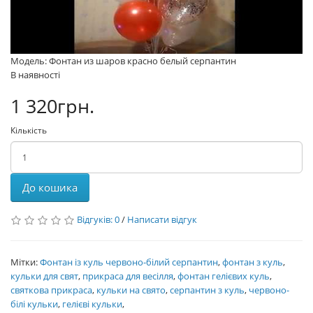
Модель: Фонтан из шаров красно белый серпантин
В наявності
1 320грн.
Кількість
До кошика
Відгуків: 0
/
Написати відгук
Мітки:
Фонтан із куль червоно-білий серпантин
,
фонтан з куль
,
кульки для свят
,
прикраса для весілля
,
фонтан гелієвих куль
,
святкова прикраса
,
кульки на свято
,
серпантин з куль
,
червоно-
білі кульки
,
гелієві кульки
,