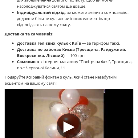
для забезпечення довгого польоту, щоб ви могли
насолоджуватися святом ще довше.
Індивідуальний підхід
: ви можете змінити композицію,
додавши більше кульок чи інших елементів, що
відповідають вашому святу.
Доставка та самовивіз:
Доставка гелієвих кульок Київ
— за тарифом таксі.
Доставка по районах Києва (Троєщина, Райдужний,
Воскресенка, Лісовий)
— 100 грн.
Самовивіз
з інтернет-магазину "Повітряна Фея", Троєщина,
пр-т Червоної Калини, 11.
Подаруйте яскравий фонтан з куль, який стане незабутнім
акцентом на вашому святі!
.