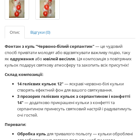
Опис
Відгуки (0)
Фонтан з куль "Червоно-білий серпантин"
— це чудовий
спосіб привітати молодят або відсвяткувати важливу подію, таку
як
одруження
або
ювілей весілля
. Ця композиція з повітряних
кульок подарує святкову атмосферу та захопить всіх присутніх!
Склад композиції:
14 гелієвих кульок 12"
— яскраві червоно-білі кульки
створять ефектний фон для вашого святкування.
3 прозорих гелієвих кульок з серпантином і конфетті
14"
— додатково прикрашені кульки з конфетті та
серпантином принесуть святковий настрій і радуватимуть
очі гостей.
Переваги:
Обробка куль
для тривалого польоту — кульки оброблені