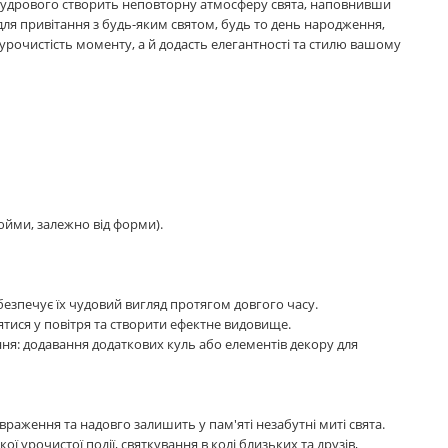
а пудрового створить неповторну атмосферу свята, наповнивши
ля привітання з будь-яким святом, будь то день народження,
 урочистість моменту, а й додасть елегантності та стилю вашому
юйми, залежно від форми).
езпечує їх чудовий вигляд протягом довгого часу.
нятися у повітря та створити ефектне видовище.
ня: додавання додаткових куль або елементів декору для
враження та надовго залишить у пам'яті незабутні миті свята.
ої урочистої події, святкування в колі близьких та друзів,