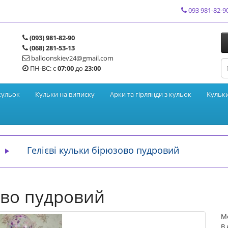
093 981-82-9
(093) 981-82-90
(068) 281-53-13
balloonskiev24@gmail.com
ПН-ВС: с
07:00
до
23:00
кульок
Кульки на виписку
Арки та гірлянди з кульок
Кульк
Гелієві кульки бірюзово пудровий
ово пудровий
М
В 