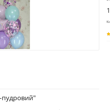
1
Кі
о-пудровий"