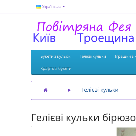
Українська
Букети з кульок
Гелієві кульки
Іграшки з 
Крафтові букети
Гелієві кульки
Гелієві кульки бірюз