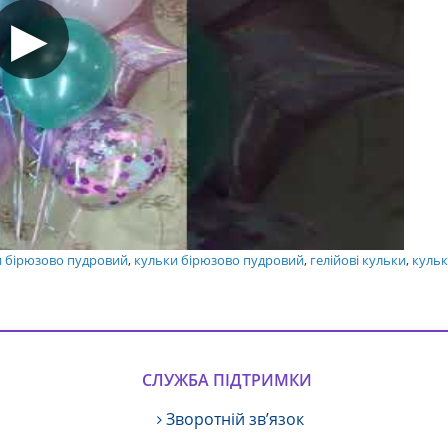
ки бірюзово пудровий
,
кульки бірюзово пудровий
,
гелійові кульки
,
кульк
СЛУЖБА ПІДТРИМКИ
Зворотній зв’язок