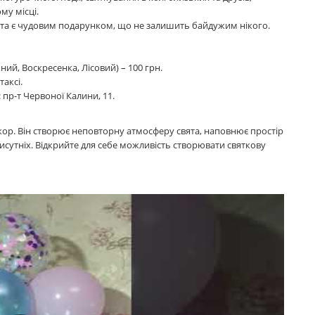
му місці.
 та є чудовим подарунком, що не залишить байдужим нікого.
й, Воскресенка, Лісовий) – 100 грн.
таксі.
 пр-т Червоної Калини, 11.
екор. Він створює неповторну атмосферу свята, наповнює простір
рисутніх. Відкрийте для себе можливість створювати святкову