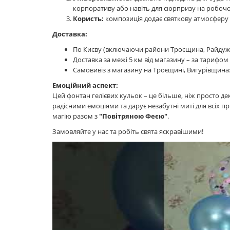
корпоративу або навіть для сюрпризу на робочо
Користь:
композиція додає святкову атмосферу
Доставка:
По Києву (включаючи райони Троєщина, Райдужни
Доставка за межі 5 км від магазину – за тарифом 
Самовивіз з магазину на Троєщині, Вигурівщина:
Емоційний аспект:
Цей фонтан гелієвих кульок – це більше, ніж просто д
радісними емоціями та дарує незабутні миті для всіх п
магію разом з
"Повітряною Феєю"
.
Замовляйте у нас та робіть свята яскравішими!