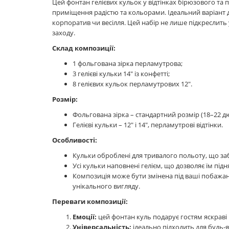
Цей фонтан гелієвих кульок у відтінках бірюзового т
приміщення радістю та кольорами. Ідеальний варіант д
корпоратив чи весілля. Цей набір не лише підкреслить
заходу.
Склад композиції:
1 фольгована зірка перламутрова;
3 гелієві кульки 14" із конфетті;
8 гелієвих кульок перламутрових 12".
Розмір:
Фольгована зірка – стандартний розмір (18–22 д
Гелієві кульки – 12" і 14", перламутрові відтінки.
Особливості:
Кульки оброблені для тривалого польоту, що заб
Усі кульки наповнені гелієм, що дозволяє їм під
Композиція може бути змінена під ваші побажан
унікального вигляду.
Переваги композиції:
Емоції:
цей фонтан куль подарує гостям яскраві 
Універсальність:
ідеально підходить для будь-як