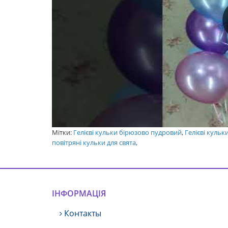
Мітки:
Гелієві кульки бірюзово пудровий
,
Гелієві куль
повітряні кульки для свята
,
ІНФОРМАЦІЯ
Контакты