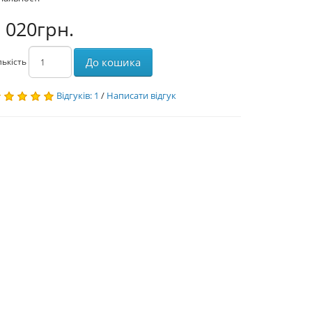
 020грн.
До кошика
лькість
Відгуків: 1
/
Написати відгук