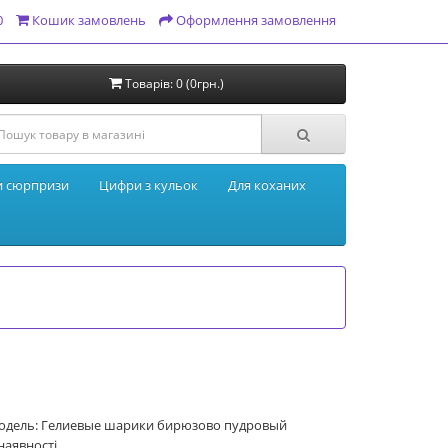
0
Кошик замовлень
Оформлення замовлення
Товарів: 0 (0грн.)
и сюрпризи
Цифри з кульок
Для коханих
одель: Гелиевые шарики бирюзово пудровый
наявності