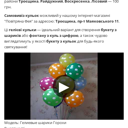
райони
Троєщина
,
Райдужний
,
Воскресенка
,
Лісовий
— 100
грн.
Самовивіз кульок
можливий у нашому інтернет-магазині
"Повітряна Фея" за адресою:
Троєщина, пр-т Маяковського 11
.
Ці
гелієві кульки
— ідеальний варіант для створення
букету з
шариків
або
фонтану з куль з цифрою
, а також чудово
виглядатимуть у якості
букету з кульок
для будь-якого
святкування!
Модель: Гелиевые шарики Горохи