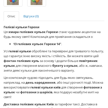
Опис
Відгуки (0)
Гелієві кульки Горохи
Ця
хмара гелієвих кульок Горохи
стане чудовим акцентом на
будь-якому святі! Композиція для привітання складається з:
13 гелієвих кульок Горохи 14"
.
Усі
гелеві кульки
оброблені та перевірені для тривалого польоту,
що гарантує їхню високу якість і стійкість. Ви можете взяти цей
фонтан гелієвих куль
за основу і додати більше
повітряних
кульок
для створення власного
букету з кульок
, або ж, навпаки,
зняти деякі кульки для лаконічнішого варіанту.
Ця композиція чудово підходить для будь-яких святкувань,
наприклад, на
день народження
, або інші урочисті події. Можна
використовувати
гелеві кульки київ
для створення
фотозони з
кульок
чи
фотозони з шаріків
, яка подарує незабутні миті на
святі!
Доставка гелієвих кульок Київ
за тарифом таксі. Доставка в