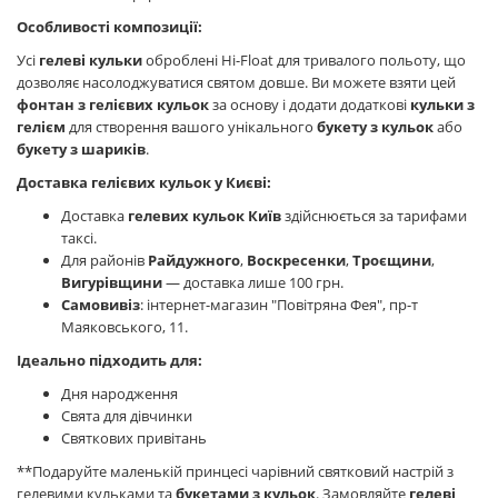
Особливості композиції:
Усі
гелеві кульки
оброблені Hi-Float для тривалого польоту, що
дозволяє насолоджуватися святом довше. Ви можете взяти цей
фонтан з гелієвих кульок
за основу і додати додаткові
кульки з
гелієм
для створення вашого унікального
букету з кульок
або
букету з шариків
.
Доставка гелієвих кульок у Києві:
Доставка
гелевих кульок Київ
здійснюється за тарифами
таксі.
Для районів
Райдужного
,
Воскресенки
,
Троєщини
,
Вигурівщини
— доставка лише 100 грн.
Самовивіз
: інтернет-магазин "Повітряна Фея", пр-т
Маяковського, 11.
Ідеально підходить для:
Дня народження
Свята для дівчинки
Святкових привітань
**Подаруйте маленькій принцесі чарівний святковий настрій з
гелевими кульками та
букетами з кульок
. Замовляйте
гелеві