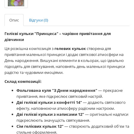
Опис
Відгуки (0)
Гелієві кульки "Принцеса" – чарівне привітання для
дівчинки
Ця розкішна композиція з
гелевих кульок
створена для
привітання маленької принцеси і додає святкової атмосфери на
День народження. Вишукані елементи в кольорах, що ідеально
підходять для святкування, наповнять день маленької принцеси
радістю та чудовими емоціями.
Склад композиції:
Фольгована куля "З Днем народження"
— прекрасне
привітання, яке підкреслює святковий настрій.
Дві гелієві кульки з конфетті 14"
— додають святкового
ефекту, наповнюючи атмосферу радісним настроєм.
Дві гелієві кульки з написами 12"
— оригінальні надписи
підкреслюють значущість святкування.
Сім гелієвих кульок 12"
— створюють додатковий об'єм та
стильне оформлення.