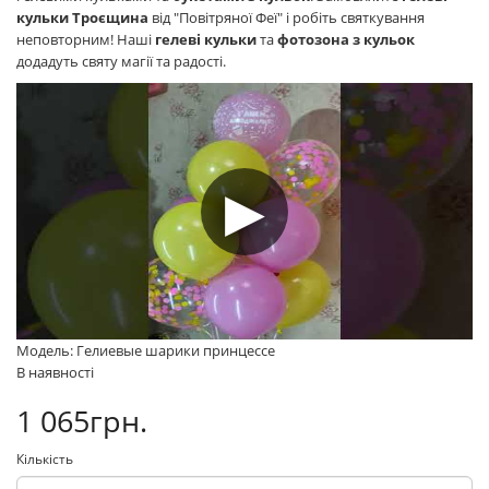
кульки Троєщина
від "Повітряної Феї" і робіть святкування
неповторним! Наші
гелеві кульки
та
фотозона з кульок
додадуть святу магії та радості.
Модель: Гелиевые шарики принцессе
В наявності
1 065грн.
Кількість