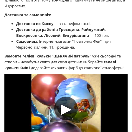
тривалого польоту, тому вони довго тішитимуть не лише дітей, а
й дорослих.
Доставка та самовивіз:
Доставка по Києву
— за тарифом таксі.
Доставка до районів Троєщина, Райдужний,
Воскресенка, Лісовий, Вигурівщина
— 100 грн.
Самовивіз
: Інтернет-магазин "Повітряна Фея", пр-т
Червоної калини, 11, Троєщина.
Замовте гелієві кульки "Щенячий патруль"
уже сьогодні та
створіть незабутнє свято для своєї дитини! Вибирайте
гелеві
кульки Київ
і додавайте яскравих фарб до святкової атмосфери!