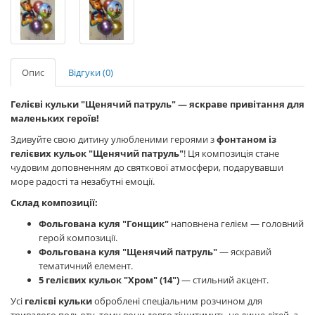
Опис
Відгуки (0)
Гелієві кульки "Щенячий патруль" — яскраве привітання для
маленьких героїв!
Здивуйте свою дитину улюбленими героями з
фонтаном із
гелієвих кульок "Щенячий патруль"
! Ця композиція стане
чудовим доповненням до святкової атмосфери, подарувавши
море радості та незабутні емоції.
Склад композиції:
Фольгована куля "Гонщик"
наповнена гелієм — головний
герой композиції.
Фольгована куля "Щенячий патруль"
— яскравий
тематичний елемент.
5 гелієвих кульок "Хром" (14")
— стильний акцент.
Усі
гелієві кульки
оброблені спеціальним розчином для