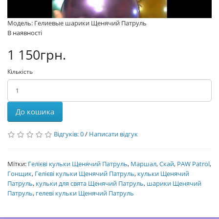
Модель: Гелиевые шарики Щенячий Патруль
В наявності
1 150грн.
Кількість
До кошика
Відгуків: 0
/
Написати відгук
Мітки:
Гелієві кульки Щенячий Патруль
,
Маршал
,
Скай
,
PAW Patrol
,
Гонщик
,
Гелієві кульки Щенячий Патруль
,
кульки Щенячий
Патруль
,
кульки для свята Щенячий Патруль
,
шарики Щенячий
Патруль
,
гелеві кульки Щенячий Патруль