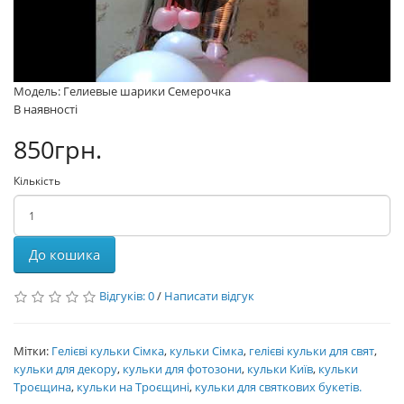
Модель: Гелиевые шарики Семерочка
В наявності
850грн.
Кількість
До кошика
Відгуків: 0
/
Написати відгук
Мітки:
Гелієві кульки Сімка
,
кульки Сімка
,
гелієві кульки для свят
,
кульки для декору
,
кульки для фотозони
,
кульки Київ
,
кульки
Троєщина
,
кульки на Троєщині
,
кульки для святкових букетів.