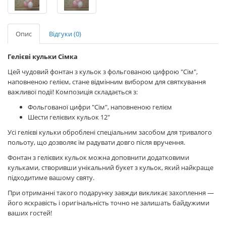
Опис
Відгуки (0)
Гелієві кульки Сімка
Цей чудовий фонтан з кульок з фольгованою цифрою "Сім",
наповненою гелієм, стане відмінним вибором для святкування
важливої події! Композиція складається з:
Фольгованої цифри "Сім", наповненою гелієм
Шести гелієвих кульок 12"
Усі гелієві кульки оброблені спеціальним засобом для тривалого
польоту, що дозволяє їм радувати довго після вручення.
Фонтан з гелієвих кульок можна доповнити додатковими
кульками, створивши унікальний букет з кульок, який найкраще
підходитиме вашому святу.
При отриманні такого подарунку завжди викликає захоплення —
його яскравість і оригінальність точно не залишать байдужими
ваших гостей!