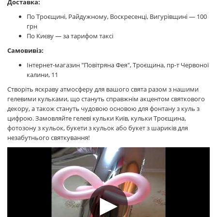
Доставка:
По Троєщині, Райдужному, Воскресенці, Вигурівщині — 100
грн
По Києву — за тарифом таксі
Самовивіз:
Інтернет-магазин "Повітряна Фея", Троєщина, пр-т Червоної
калини, 11
Створіть яскраву атмосферу для вашого свята разом з нашими
гелевими кульками, що стануть справжнім акцентом святкового
декору, а також стануть чудовою основою для фонтану з куль з
цифрою. Замовляйте гелеві кульки Київ, кульки Троєщина,
фотозону з кульок, букети з кульок або букет з шариків для
незабутнього святкування!