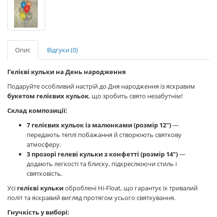
Опис
Відгуки (0)
Гелієві кульки на День народження
Подаруйте особливий настрій до Дня народження із яскравим
букетом гелієвих кульок
, що зробить свято незабутнім!
Склад композиції:
7 гелієвих кульок із малюнками (розмір 12")
—
передають теплі побажання й створюють святкову
атмосферу.
3 прозорі гелеві кульки з конфетті (розмір 14")
—
додають легкості та блиску, підкреслюючи стиль і
святковість.
Усі
гелієві кульки
оброблені Hi-Float, що гарантує їх тривалий
політ та яскравий вигляд протягом усього святкування.
Гнучкість у виборі: