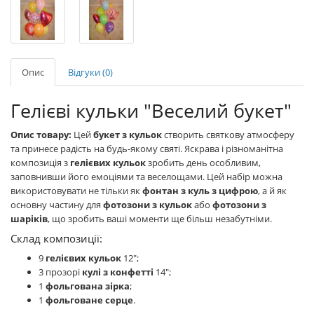
Опис
Відгуки (0)
Гелієві кульки "Веселий букет"
Опис товару:
Цей
букет з кульок
створить святкову атмосферу
та принесе радість на будь-якому святі. Яскрава і різноманітна
композиція з
гелієвих кульок
зробить день особливим,
заповнивши його емоціями та веселощами. Цей набір можна
використовувати не тільки як
фонтан з куль з цифрою
, а й як
основну частину для
фотозони з кульок
або
фотозони з
шаріків
, що зробить ваші моменти ще більш незабутніми.
Склад композиції:
9
гелієвих кульок
12";
3 прозорі
кулі з конфетті
14";
1
фольгована зірка
;
1
фольговане серце
.