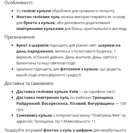
Особливості:
Усі
гелієві кульки
оброблені для тривалого польоту.
Фонтан гелієвих куль
можна використовувати як основу
для
букета з кульок
, або доповнити додатковими
повітряними кульками
для більш оригінального вигляду.
Призначення:
Букет з шариків
підходить для різних свят:
шарики на
день народження
, виписка з пологового будинку, 1
вересня, останній дзвінок, День вчителя, День святого
Валентина та інші святкові події.
Ідеально підходить для
фотозони з кульок
, що додасть
вашій події атмосферності і радості.
Доставка та самовивіз:
Доставка гелієвих кульок Київ
— за тарифом таксі.
Доставка повітряних куль
по районах
Троєщина
,
Райдужний
,
Воскресенка
,
Лісовий
,
Вигурівщина
— 100
грн.
Самовивіз кульок
з інтернет-магазину "Повітряна Фея" за
адресою: Троєщина, пр-т Маяковського 11.
Подаруйте яскравий
фонтан з куль з цифрою
для незабутнього