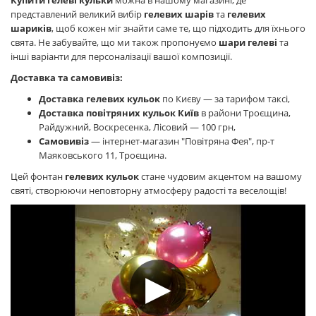
Купити гелеві кульки
можна в нашому магазині, де
представлений великий вибір
гелевих шарів
та
гелевих
шариків
, щоб кожен міг знайти саме те, що підходить для їхнього
свята. Не забувайте, що ми також пропонуємо
шари гелеві
та
інші варіанти для персоналізації вашої композиції.
Доставка та самовивіз:
Доставка гелевих кульок
по Києву — за тарифом таксі,
Доставка повітряних кульок Київ
в райони Троєщина,
Райдужний, Воскресенка, Лісовий — 100 грн,
Самовивіз
— інтернет-магазин "Повітряна Фея", пр-т
Маяковського 11, Троєщина.
Цей фонтан
гелевих кульок
стане чудовим акцентом на вашому
святі, створюючи неповторну атмосферу радості та веселощів!