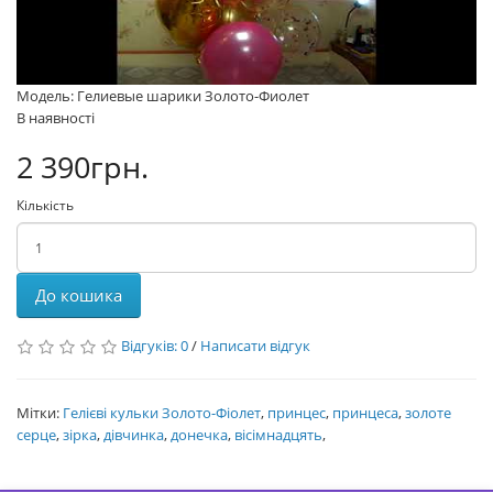
Модель: Гелиевые шарики Золото-Фиолет
В наявності
2 390грн.
Кількість
До кошика
Відгуків: 0
/
Написати відгук
Мітки:
Гелієві кульки Золото-Фіолет
,
принцес
,
принцеса
,
золоте
серце
,
зірка
,
дівчинка
,
донечка
,
вісімнадцять
,