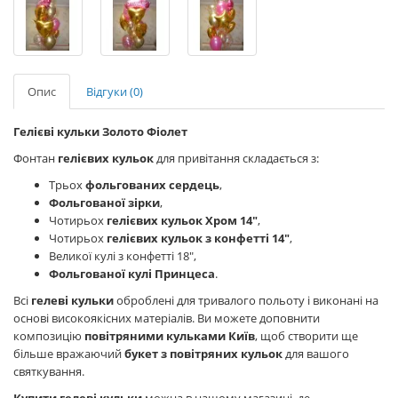
Опис
Відгуки (0)
Гелієві кульки Золото Фіолет
Фонтан
гелієвих кульок
для привітання складається з:
Трьох
фольгованих сердець
,
Фольгованої зірки
,
Чотирьох
гелієвих кульок Хром 14"
,
Чотирьох
гелієвих кульок з конфетті 14"
,
Великої кулі з конфетті 18",
Фольгованої кулі Принцеса
.
Всі
гелеві кульки
оброблені для тривалого польоту і виконані на
основі високоякісних матеріалів. Ви можете доповнити
композицію
повітряними кульками Київ
, щоб створити ще
більше вражаючий
букет з повітряних кульок
для вашого
святкування.