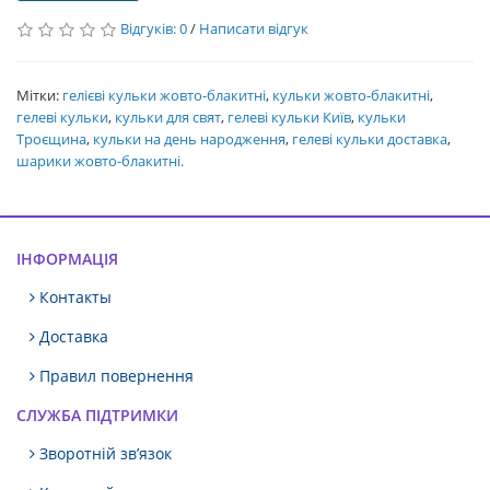
Відгуків: 0
/
Написати відгук
Мітки:
гелієві кульки жовто-блакитні
,
кульки жовто-блакитні
,
гелеві кульки
,
кульки для свят
,
гелеві кульки Київ
,
кульки
Троєщина
,
кульки на день народження
,
гелеві кульки доставка
,
шарики жовто-блакитні.
ІНФОРМАЦІЯ
Контакты
Доставка
Правил повернення
СЛУЖБА ПІДТРИМКИ
Зворотній зв’язок