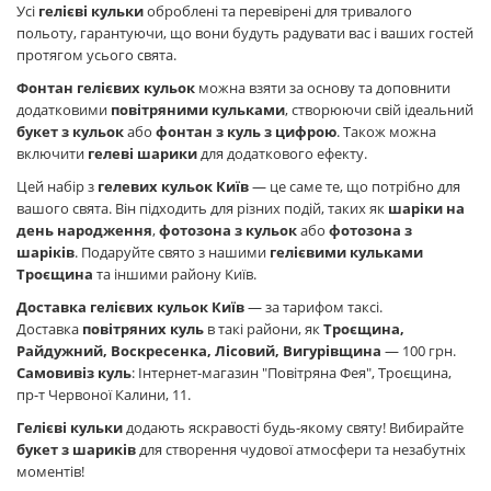
Усі
гелієві кульки
оброблені та перевірені для тривалого
польоту, гарантуючи, що вони будуть радувати вас і ваших гостей
протягом усього свята.
Фонтан гелієвих кульок
можна взяти за основу та доповнити
додатковими
повітряними кульками
, створюючи свій ідеальний
букет з кульок
або
фонтан з куль з цифрою
. Також можна
включити
гелеві шарики
для додаткового ефекту.
Цей набір з
гелевих кульок Київ
— це саме те, що потрібно для
вашого свята. Він підходить для різних подій, таких як
шаріки на
день народження
,
фотозона з кульок
або
фотозона з
шаріків
. Подаруйте свято з нашими
гелієвими кульками
Троєщина
та іншими району Київ.
Доставка гелієвих кульок Київ
— за тарифом таксі.
Доставка
повітряних куль
в такі райони, як
Троєщина,
Райдужний, Воскресенка, Лісовий, Вигурівщина
— 100 грн.
Самовивіз куль
: Інтернет-магазин "Повітряна Фея", Троєщина,
пр-т Червоної Калини, 11.
Гелієві кульки
додають яскравості будь-якому святу! Вибирайте
букет з шариків
для створення чудової атмосфери та незабутніх
моментів!