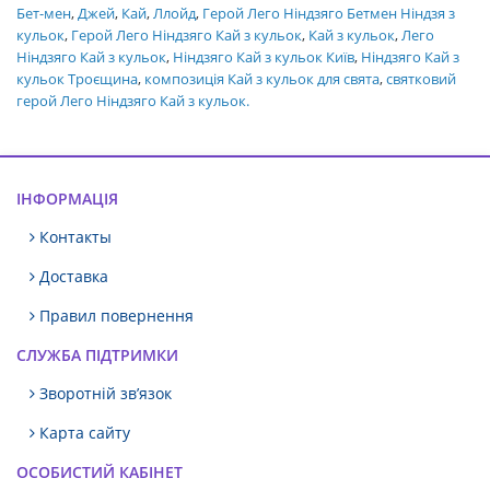
Бет-мен
,
Джей
,
Кай
,
Ллойд
,
Герой Лего Ніндзяго Бетмен Ніндзя з
кульок
,
Герой Лего Ніндзяго Кай з кульок
,
Кай з кульок
,
Лего
Ніндзяго Кай з кульок
,
Ніндзяго Кай з кульок Київ
,
Ніндзяго Кай з
кульок Троєщина
,
композиція Кай з кульок для свята
,
святковий
герой Лего Ніндзяго Кай з кульок.
ІНФОРМАЦІЯ
Контакты
Доставка
Правил повернення
СЛУЖБА ПІДТРИМКИ
Зворотній зв’язок
Карта сайту
ОСОБИСТИЙ КАБІНЕТ