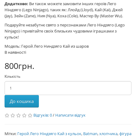
Додатково:
Ви також можете замовити інших героїв Лего
Ніндзяго (Lego Ninjago), таких як: Ллойд (Lloyd), Кай (Kai), Джей
(Jay), Зейн (Zane), Ния (Nya), Коха (Cole), Мастер Ву (Master Wu).
Подаруйте незабутнє свято з персонажами Лего Ніндзяго (Lego
Ninjago) і привітайте своїх близьких чудовими іграшками з
кульок!
Модель: Герой Лего Ниндзяго Кай из шаров
В наявності
800грн.
Кількість
До кошика
Відгуків: 0
/
Написати відгук
Мітки:
Герой Лего Ніндзяго Кай з кульок
,
Batman
,
хлопчика
,
фігура