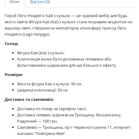
Опис
Відгуки (0)
Герой Лего Ніндзяго Кай з кульок — це чудовий вибір для будь-
якого свята! Фігура Кая (Kai) з кульок стане яскравим акцентом на
вашому святі, створюючи неповторну атмосферу пригод Лего
Ніндзяго (Lego Ninjago).
Склад:
Фігура Кая (Kai) з кульок.
Композиція може бути доповнена гелевими або
фольгованими шариками для ще більшого ефекту.
Розміри:
Висота фігури Кая з кульок: 90 см.
Ширина композиції: 50 см.
Доставка та самовивіз:
Доставка по Києву за тарифом таксі.
Доставка гелевих шариків на Троєщину, Воскресенку,
Радужний — 100 грн.
Самовивіз — Троєщина, пр-т Червоної калини 11, інтернет-
магазин "Повітряна Фея".