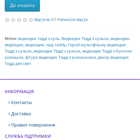
До кошика
Відгуків: 0
/
Написати відгук
Мітки:
ведмедик тедді з куль
,
Ведмедик Тедді з кульок
,
ведмедик
,
ведмедик
,
ведмедик
,
теді
,
teddy
,
Герой мультфільму ведмедик
Тедді з кульок
,
ведмедик Тедді з кульок
,
ведмедик Тедді з букетом
ромашок
,
фігура ведмедик Тедді з ромашками
,
декор ведмедик
Тедді для свят.
ІНФОРМАЦІЯ
Контакты
Доставка
Правил повернення
СЛУЖБА ПІДТРИМКИ