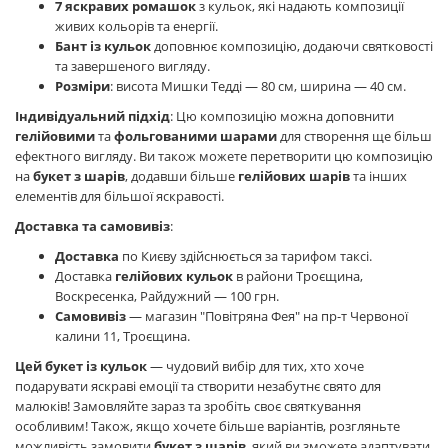
7 яскравих ромашок
з кульок, які надають композиції
живих кольорів та енергії.
Бант із кульок
доповнює композицію, додаючи святковості
та завершеного вигляду.
Розміри
: висота Мишки Тедді — 80 см, ширина — 40 см.
Індивідуальний підхід
: Цю композицію можна доповнити
гелійовими
та
фольгованими шарами
для створення ще більш
ефектного вигляду. Ви також можете перетворити цю композицію
на
букет з шарів
, додавши більше
гелійових шарів
та інших
елементів для більшої яскравості.
Доставка та самовивіз
:
Доставка
по Києву здійснюється за тарифом таксі.
Доставка
гелійових кульок
в райони Троєщина,
Воскресенка, Райдужний — 100 грн.
Самовивіз
— магазин "Повітряна Фея" на пр-т Червоної
калини 11, Троєщина.
Цей букет із кульок
— чудовий вибір для тих, хто хоче
подарувати яскраві емоції та створити незабутнє свято для
малюків! Замовляйте зараз та зробіть своє святкування
особливим! Також, якщо хочете більше варіантів, розгляньте
можливість замовити
букет з шарів
, який ви зможете адаптувати