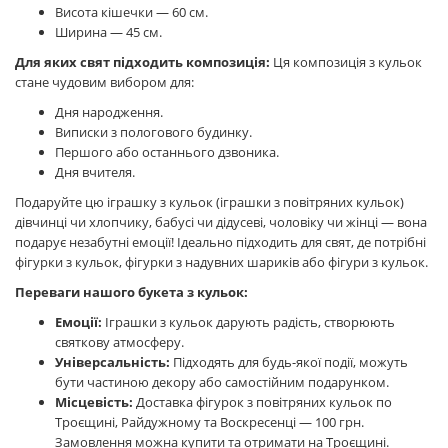
Висота кішечки — 60 см.
Ширина — 45 см.
Для яких свят підходить композиція:
Ця композиція з кульок
стане чудовим вибором для:
Дня народження.
Виписки з пологового будинку.
Першого або останнього дзвоника.
Дня вчителя.
Подаруйте цю іграшку з кульок (іграшки з повітряних кульок)
дівчинці чи хлопчику, бабусі чи дідусеві, чоловіку чи жінці — вона
подарує незабутні емоції! Ідеально підходить для свят, де потрібні
фігурки з кульок, фігурки з надувних шариків або фігури з кульок.
Переваги нашого букета з кульок:
Емоції:
Іграшки з кульок дарують радість, створюють
святкову атмосферу.
Універсальність:
Підходять для будь-якої події, можуть
бути частиною декору або самостійним подарунком.
Місцевість:
Доставка фігурок з повітряних кульок по
Троєщині, Райдужному та Воскресенці — 100 грн.
Замовлення можна купити та отримати на Троєщині.