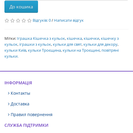
До кошика
Відгуків: 0
/
Написати відгук
Мітки:
Іграшка Кішечка з кульок
,
кішечка
,
кішечки
,
кішечку з
кульок
,
іграшки з кульок
,
кульки для свят
,
кульки для декору
,
кульки Київ
,
кульки Троєщина
,
кульки на Троєщині
,
повітряні
кульки.
ІНФОРМАЦІЯ
Контакты
Доставка
Правил повернення
СЛУЖБА ПІДТРИМКИ