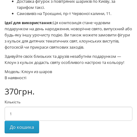
Доставка фігурок з повітряних шариків по Києву, за
тарифом таксі.
Самовивіз на Троєщині, пр-т Червоної калини, 11.
Ідеї для використання:
Ця композиція стане чудовим
подарунком на день народження, новорічне свято, випускний або
будь-яку іншу урочисту подію. Ви також можете замовити фігури
з кульок для дитячих тематичних свят, клоунських виступів,
фотосесій чи прикраси святкових заходів.
Здивуйте своїх близьких та друзів незабутнім подарунком —
Клоун з кульок додасть святу особливого настрою та кольору!
Модель: Клоун из шаров
В наявності
370грн.
Кількість
До кошика