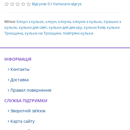
Відгуків: 0
/
Написати відгук
Мітки:
Клоун з кульок
,
клоун
,
клоуна
,
клоуни з кульок
,
іграшки з
кульок
,
кульки для свят
,
кульки для декору
,
кульки Київ
,
кульки
Троєщина
,
кульки на Троєщині
,
повітряні кульки.
ІНФОРМАЦІЯ
Контакты
Доставка
Правил повернення
СЛУЖБА ПІДТРИМКИ
Зворотній зв’язок
Карта сайту