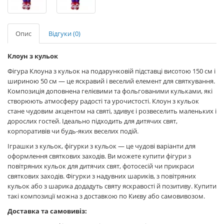
Опис
Відгуки (0)
Клоун з кульок
Фігура Клоуна з кульок на подарунковій підставці висотою 150 см і
шириною 50 см — це яскравий і веселий елемент для святкування.
Композиція доповнена гелієвими та фольгованими кульками, які
створюють атмосферу радості та урочистості. Клоун з кульок
стане чудовим акцентом на святі, здивує і розвеселить маленьких і
дорослих гостей. Ідеально підходить для дитячих свят,
корпоративів чи будь-яких веселих подій.
Іграшки з кульок, фігурки з кульок — це чудові варіанти для
оформлення святкових заходів. Ви можете купити фігури з
повітряних кульок для дитячих свят, фотосесій чи прикраси
святкових заходів. Фігурки з надувних шариків, з повітряних
кульок або з шарика додадуть святу яскравості й позитиву. Купити
такі композиції можна з доставкою по Києву або самовивозом.
Доставка та самовивіз: