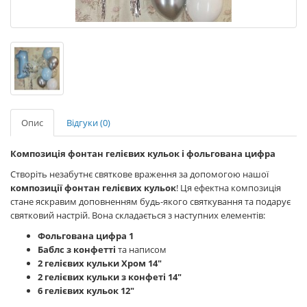
Опис
Відгуки (0)
Композиція фонтан гелієвих кульок і фольгована цифра
Створіть незабутнє святкове враження за допомогою нашої
композиції фонтан гелієвих кульок
! Ця ефектна композиція
стане яскравим доповненням будь-якого святкування та подарує
святковий настрій. Вона складається з наступних елементів:
Фольгована цифра 1
Баблс з конфетті
та написом
2 гелієвих кульки Хром 14"
2 гелієвих кульки з конфеті 14"
6 гелієвих кульок 12"