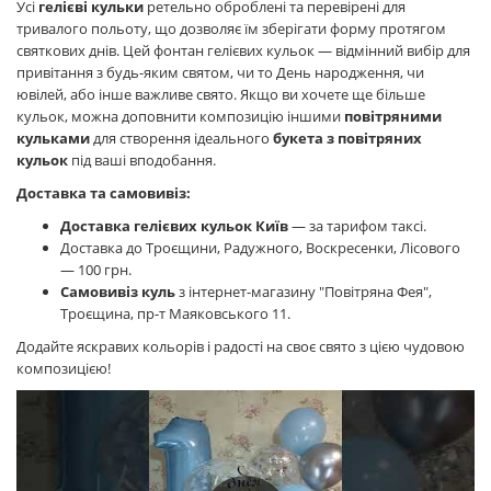
Усі
гелієві кульки
ретельно оброблені та перевірені для
тривалого польоту, що дозволяє їм зберігати форму протягом
святкових днів. Цей фонтан гелієвих кульок — відмінний вибір для
привітання з будь-яким святом, чи то День народження, чи
ювілей, або інше важливе свято. Якщо ви хочете ще більше
кульок, можна доповнити композицію іншими
повітряними
кульками
для створення ідеального
букета з повітряних
кульок
під ваші вподобання.
Доставка та самовивіз:
Доставка гелієвих кульок Київ
— за тарифом таксі.
Доставка до Троєщини, Радужного, Воскресенки, Лісового
— 100 грн.
Самовивіз куль
з інтернет-магазину "Повітряна Фея",
Троєщина, пр-т Маяковського 11.
Додайте яскравих кольорів і радості на своє свято з цією чудовою
композицією!