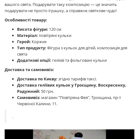
вашого свята. Подарувати таку композицію — це значить
подарувати не просто іграшку, а справжнє святкове чудо!
Особливості товару:
Висота фігури:
120 см
Матеріал:
повітряні кульки
Герой:
Коржик
Тип продукту:
Фігура з кульок для дітей, композиція для
свята
Додаткові опції:
гелієві та фольговані кульки
Доставка та самовивіз:
Доставка по Києву:
згідно тарифів таксі.
Доставка геліївих кульок у Троєщину, Воскресенку,
Радужний:
50 грн.
Самовивіз:
магазин "Повітряна Фея", Троєщина, пр-т
Червоної Калини, 11.
.