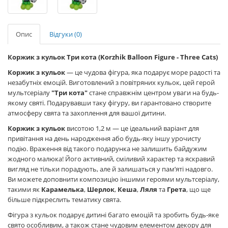
Опис
Відгуки (0)
Коржик з кульок Три кота (Korzhik Balloon Figure - Three Cats)
Коржик з кульок
— це чудова фігура, яка подарує море радості та
незабутніх емоцій. Виготовлений з повітряних кульок, цей герой
мультсеріалу
"Три кота"
стане справжнім центром уваги на будь-
якому святі. Подарувавши таку фігуру, ви гарантовано створите
атмосферу свята та захоплення для вашої дитини.
Коржик з кульок
висотою 1,2 м — це ідеальний варіант для
привітання на день народження або будь-яку іншу урочисту
подію. Враження від такого подарунка не залишить байдужим
жодного малюка! Його активний, сміливий характер та яскравий
вигляд не тільки порадують, але й залишаться у пам’яті надовго.
Ви можете доповнити композицію іншими героями мультсеріалу,
такими як
Карамелька
,
Шерлок
,
Кеша
,
Ляля
та
Грета
, що ще
більше підкреслить тематику свята.
Фігура з кульок подарує дитині багато емоцій та зробить будь-яке
свято особливим, а також стане чудовим елементом декору для