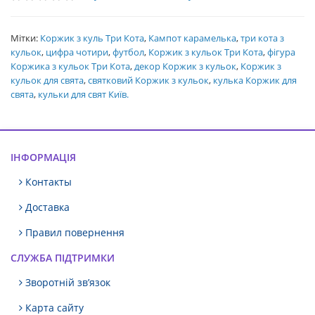
Мітки:
Коржик з куль Три Кота
,
Кампот карамелька
,
три кота з
кульок
,
цифра чотири
,
футбол
,
Коржик з кульок Три Кота
,
фігура
Коржика з кульок Три Кота
,
декор Коржик з кульок
,
Коржик з
кульок для свята
,
святковий Коржик з кульок
,
кулька Коржик для
свята
,
кульки для свят Київ.
ІНФОРМАЦІЯ
Контакты
Доставка
Правил повернення
СЛУЖБА ПІДТРИМКИ
Зворотній зв’язок
Карта сайту