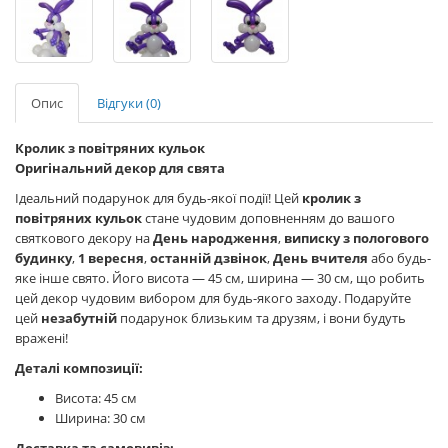
Опис
Відгуки (0)
Кролик з повітряних кульок
Оригінальний декор для свята
Ідеальний подарунок для будь-якої події! Цей
кролик з
повітряних кульок
стане чудовим доповненням до вашого
святкового декору на
День народження
,
виписку з пологового
будинку
,
1 вересня
,
останній дзвінок
,
День вчителя
або будь-
яке інше свято. Його висота — 45 см, ширина — 30 см, що робить
цей декор чудовим вибором для будь-якого заходу. Подаруйте
цей
незабутній
подарунок близьким та друзям, і вони будуть
вражені!
Деталі композиції:
Висота: 45 см
Ширина: 30 см