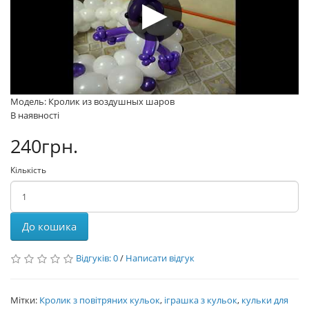
Модель: Кролик из воздушных шаров
В наявності
240грн.
Кількість
До кошика
Відгуків: 0
/
Написати відгук
Мітки:
Кролик з повітряних кульок
,
іграшка з кульок
,
кульки для