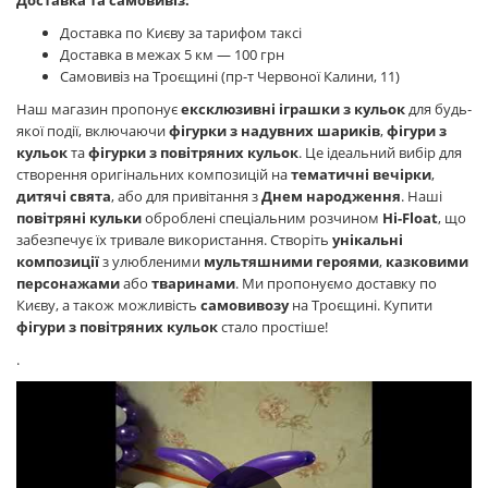
Доставка та самовивіз:
Доставка по Києву за тарифом таксі
Доставка в межах 5 км — 100 грн
Самовивіз на Троєщині (пр-т Червоної Калини, 11)
Наш магазин пропонує
ексклюзивні іграшки з кульок
для будь-
якої події, включаючи
фігурки з надувних шариків
,
фігури з
кульок
та
фігурки з повітряних кульок
. Це ідеальний вибір для
створення оригінальних композицій на
тематичні вечірки
,
дитячі свята
, або для привітання з
Днем народження
. Наші
повітряні кульки
оброблені спеціальним розчином
Hi-Float
, що
забезпечує їх тривале використання. Створіть
унікальні
композиції
з улюбленими
мультяшними героями
,
казковими
персонажами
або
тваринами
. Ми пропонуємо доставку по
Києву, а також можливість
самовивозу
на Троєщині. Купити
фігури з повітряних кульок
стало простіше!
.