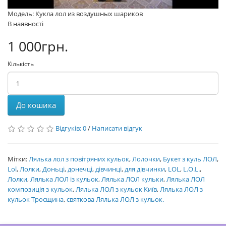
Модель: Кукла лол из воздушных шариков
В наявності
1 000грн.
Кількість
До кошика
Відгуків: 0
/
Написати відгук
Мітки:
Лялька лол з повітряних кульок
,
Лолочки
,
Букет з куль ЛОЛ
,
Lol
,
Лолки
,
Доньці
,
донечці
,
дівчинці
,
для дівчинки
,
LOL
,
L.O.L.
,
Лолки
,
Лялька ЛОЛ із кульок
,
Лялька ЛОЛ кульки
,
Лялька ЛОЛ
композиція з кульок
,
Лялька ЛОЛ з кульок Київ
,
Лялька ЛОЛ з
кульок Троєщина
,
святкова Лялька ЛОЛ з кульок.