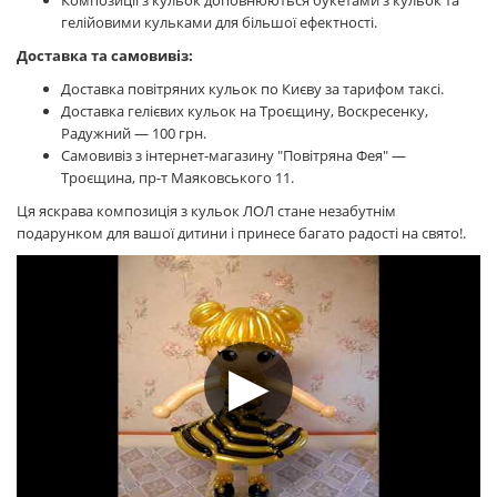
Композиції з кульок доповнюються букетами з кульок та
гелійовими кульками для більшої ефектності.
Доставка та самовивіз:
Доставка повітряних кульок по Києву за тарифом таксі.
Доставка гелієвих кульок на Троєщину, Воскресенку,
Радужний — 100 грн.
Самовивіз з інтернет-магазину "Повітряна Фея" —
Троєщина, пр-т Маяковського 11.
Ця яскрава композиція з кульок ЛОЛ стане незабутнім
подарунком для вашої дитини і принесе багато радості на свято!
.