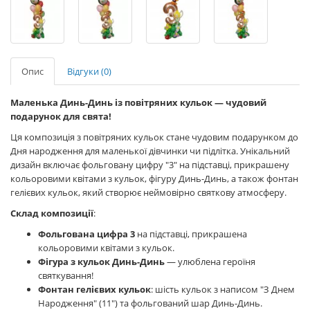
Опис
Відгуки (0)
Маленька Динь-Динь із повітряних кульок — чудовий
подарунок для свята!
Ця композиція з повітряних кульок стане чудовим подарунком до
Дня народження для маленької дівчинки чи підлітка. Унікальний
дизайн включає фольговану цифру "3" на підставці, прикрашену
кольоровими квітами з кульок, фігуру Динь-Динь, а також фонтан
гелієвих кульок, який створює неймовірно святкову атмосферу.
Склад композиції
:
Фольгована цифра 3
на підставці, прикрашена
кольоровими квітами з кульок.
Фігура з кульок Динь-Динь
— улюблена героїня
святкування!
Фонтан гелієвих кульок
: шість кульок з написом "З Днем
Народження" (11") та фольгований шар Динь-Динь.