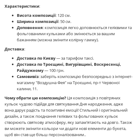
Характеристики
:
Висота композиції
: 120 см.
Ширина композиції
: 50 см.
Доповнення
: композиція легко доповнюється гелієвими та
фольгованими кульками або змінюється за вашим
бажанням (можна змінити колірну гамму).
Доставка
:
Доставка по Києву
— за тарифом таксі.
Доставка по Троєщині, Вигурівщині, Воскресенці,
Райдужному
— 100 грн.
Самовивіз
: заберіть композицію безпосередньо з інтернет-
магазину "Воздушна Фея" на Троєщині, пр-т Червоної
калини, 11.
Чому обрати цю композицію?
Ця композиція з повітряних
кульок чудово підійде для святкування Дня народження, адже
вона дарує радість та позитивні емоції! Стильний і оригінальний
дизайн, а також поєднання гелієвих та фольгованих кульок
створюють святкову атмосферу, яку запам’ятають на довго. Також
ви можете змінити кольори чи додати нові елементи до букета,
щоб він став ще більш персоналізованим.
.