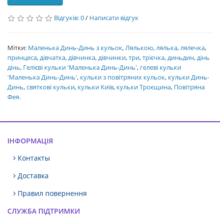
Відгуків: 0
/
Написати відгук
Мітки:
Маленька Динь-Динь з кульок
,
Лялькою
,
лялька
,
лялечка
,
принцеса
,
дівчатка
,
дівчинка
,
дівчинки
,
три
,
трієчка
,
диньдин
,
дінь
дінь
,
Гелієві кульки 'Маленька Динь-Динь'
,
гелеві кульки
'Маленька Динь-Динь'
,
кульки з повітряних кульок
,
кульки Динь-
Динь
,
святкові кульки
,
кульки Київ
,
кульки Троєщина
,
Повітряна
Фея.
ІНФОРМАЦІЯ
Контакты
Доставка
Правил повернення
СЛУЖБА ПІДТРИМКИ