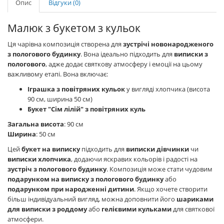
Опис
Відгуки (0)
Малюк з букетом з кульок
Ця чарівна композиція створена для
зустрічі новонародженого
з пологового будинку
. Вона ідеально підходить для
виписки з
пологового
, адже додає святкову атмосферу і емоції на цьому
важливому етапі. Вона включає:
Іграшка з повітряних кульок
у вигляді хлопчика (висота
90 см, ширина 50 см)
Букет "Сім лілій" з повітряних куль
Загальна висота
: 90 см
Ширина
: 50 см
Цей
букет на виписку
підходить для
виписки дівчинки
чи
виписки хлопчика
, додаючи яскравих кольорів і радості на
зустріч з пологового будинку
. Композиція може стати чудовим
подарунком на виписку з пологового будинку
або
подарунком при народженні дитини
. Якщо хочете створити
більш індивідуальний вигляд, можна доповнити його
шариками
для виписки з роддому
або
гелієвими кульками
для святкової
атмосфери.