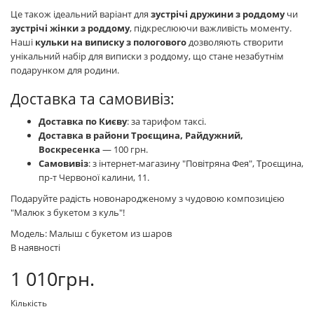
Це також ідеальний варіант для
зустрічі дружини з роддому
чи
зустрічі жінки з роддому
, підкреслюючи важливість моменту.
Наші
кульки на виписку з пологового
дозволяють створити
унікальний набір для виписки з роддому, що стане незабутнім
подарунком для родини.
Доставка та самовивіз:
Доставка по Києву
: за тарифом таксі.
Доставка в райони Троєщина, Райдужний,
Воскресенка
— 100 грн.
Самовивіз
: з інтернет-магазину "Повітряна Фея", Троєщина,
пр-т Червоної калини, 11.
Подаруйте радість новонародженому з чудовою композицією
"Малюк з букетом з куль"!
Модель: Малыш с букетом из шаров
В наявності
1 010грн.
Кількість