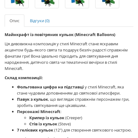
Опис
Відгуки (0)
Майнкрафт із повітряних кульок (Minecraft Balloons)
Ця дивовижна композиція у стилі Minecraft стане яскравим
акцентом будь-якого свята та подарує безліч радості справжнім
фанатам гри! Вона ідеально підходить для святкування дня
народження, дитячого свята чи тематичної вечірки в стилі
Minecraft.
Склад композиції:
Фольгована цифра на підставці
у стилі Minecraft, яка
стане чудовим доповненням до святкової атмосфери.
Павук з кульок
, що виглядає справжнім персонажем гри,
зробить святкування ще цікавішим.
Персонажі Minecraft
:
Крипер із кульок
(Creeper)
Стів із кульок
(Steve)
7 гелієвих кульок
(12") для створення святкового настрою.