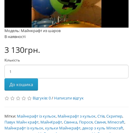
Модель: Майнкрафт из шаров
В наявності
3 130грн.
Кількість
До кошика
Відгуків: 0
/
Написати відгук
Мітки:
Майнкрафт із кульок
,
Майнкрафт з кульок
,
Стів
,
Скрипер
,
Павук Майн крафт
,
МайнКрафт
,
Свинка
,
Порося
,
Свиня
,
Minecraft
,
Майнкрафт із кульок
,
кульки Майнкрафт
,
декор з куль Minecraft
,