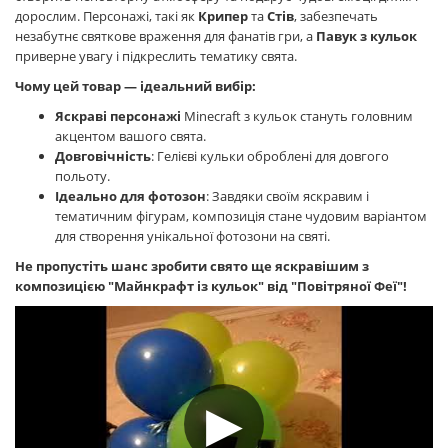
дорослим. Персонажі, такі як
Крипер
та
Стів
, забезпечать
незабутнє святкове враження для фанатів гри, а
Павук з кульок
приверне увагу і підкреслить тематику свята.
Чому цей товар — ідеальний вибір:
Яскраві персонажі
Minecraft з кульок стануть головним
акцентом вашого свята.
Довговічність
: Гелієві кульки оброблені для довгого
польоту.
Ідеально для фотозон
: Завдяки своїм яскравим і
тематичним фігурам, композиція стане чудовим варіантом
для створення унікальної фотозони на святі.
Не пропустіть шанс зробити свято ще яскравішим з
композицією "Майнкрафт із кульок" від "Повітряної Феї"!