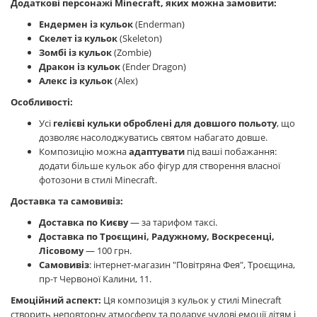
Додаткові персонажі Minecraft, яких можна замовити:
Ендермен із кульок
(Enderman)
Скелет із кульок
(Skeleton)
Зомбі із кульок
(Zombie)
Дракон із кульок
(Ender Dragon)
Алекс із кульок
(Alex)
Особливості:
Усі
гелієві кульки оброблені для довшого польоту
, що
дозволяє насолоджуватись святом набагато довше.
Композицію можна
адаптувати
під ваші побажання:
додати більше кульок або фігур для створення власної
фотозони в стилі Minecraft.
Доставка та самовивіз:
Доставка по Києву
— за тарифом таксі.
Доставка по Троєщині, Радужному, Воскресенці,
Лісовому
— 100 грн.
Самовивіз
: інтернет-магазин "Повітряна Фея", Троєщина,
пр-т Червоної Калини, 11.
Емоційний аспект:
Ця композиція з кульок у стилі Minecraft
створить неповторну атмосферу та подарує чудові емоції дітям і