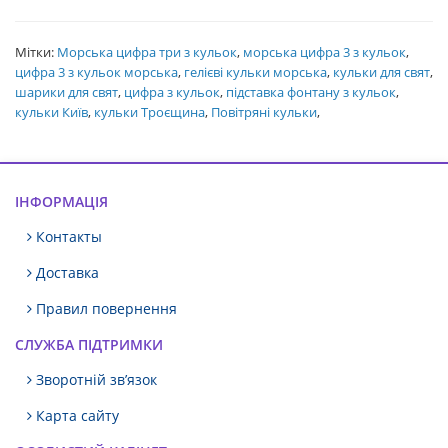
Мітки:
Морська цифра три з кульок
,
морська цифра 3 з кульок
,
цифра 3 з кульок морська
,
гелієві кульки морська
,
кульки для свят
,
шарики для свят
,
цифра з кульок
,
підставка фонтану з кульок
,
кульки Київ
,
кульки Троєщина
,
Повітряні кульки
,
ІНФОРМАЦІЯ
Контакты
Доставка
Правил повернення
СЛУЖБА ПІДТРИМКИ
Зворотній зв’язок
Карта сайту