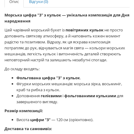
Опис
Відгуки (0)
Морська цифра "3" з кульок — унікальна композиція для Дня
народження
Цей чарівний морський букет із
повітряних кульок
не просто
доповнить святкову атмосферу, а й наповнить кожен момент
радістю та позитивом. Відразу, як ця яскрава композиція
потрапляє до рук, відчувається магія свята — кольори морських
мешканців, легкість кульок і витонченість деталей створюють
неповторний настрій та залишають незабутні спогади.
До складу входять:
Фольгована цифра "3" з кульок
.
Фігурки морських мешканців: морська зірка, восьминіг,
краб та рибка з кульок.
Доповнення
гелієвими
і
фольгованими кульками
для
завершеного вигляду.
Розмір композиції:
Висота
цифри "3"
— 120 см (орієнтовно).
Доставка та самовивіз: