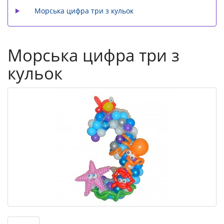
Морська цифра три з кульок
Морська цифра три з
кульок