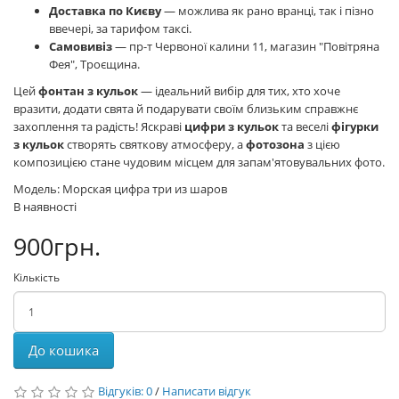
Доставка по Києву
— можлива як рано вранці, так і пізно
ввечері, за тарифом таксі.
Самовивіз
— пр-т Червоної калини 11, магазин "Повітряна
Фея", Троєщина.
Цей
фонтан з кульок
— ідеальний вибір для тих, хто хоче
вразити, додати свята й подарувати своїм близьким справжнє
захоплення та радість! Яскраві
цифри з кульок
та веселі
фігурки
з кульок
створять святкову атмосферу, а
фотозона
з цією
композицією стане чудовим місцем для запам'ятовувальних фото.
Модель: Морская цифра три из шаров
В наявності
900грн.
Кількість
До кошика
Відгуків: 0
/
Написати відгук