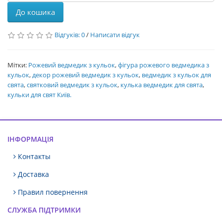
До кошика
Відгуків: 0
/
Написати відгук
Мітки:
Рожевий ведмедик з кульок
,
фігура рожевого ведмедика з
кульок
,
декор рожевий ведмедик з кульок
,
ведмедик з кульок для
свята
,
святковий ведмедик з кульок
,
кулька ведмедик для свята
,
кульки для свят Київ.
ІНФОРМАЦІЯ
Контакты
Доставка
Правил повернення
СЛУЖБА ПІДТРИМКИ