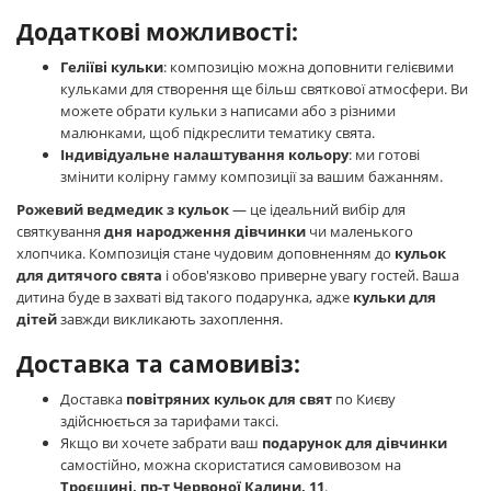
Додаткові можливості:
Геліїві кульки
: композицію можна доповнити гелієвими
кульками для створення ще більш святкової атмосфери. Ви
можете обрати кульки з написами або з різними
малюнками, щоб підкреслити тематику свята.
Індивідуальне налаштування кольору
: ми готові
змінити колірну гамму композиції за вашим бажанням.
Рожевий ведмедик з кульок
— це ідеальний вибір для
святкування
дня народження дівчинки
чи маленького
хлопчика. Композиція стане чудовим доповненням до
кульок
для дитячого свята
і обов'язково приверне увагу гостей. Ваша
дитина буде в захваті від такого подарунка, адже
кульки для
дітей
завжди викликають захоплення.
Доставка та самовивіз:
Доставка
повітряних кульок для свят
по Києву
здійснюється за тарифами таксі.
Якщо ви хочете забрати ваш
подарунок для дівчинки
самостійно, можна скористатися самовивозом на
Троєщині, пр-т Червоної Калини, 11
.