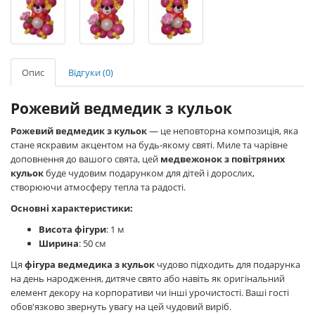
Опис
Відгуки (0)
Рожевий ведмедик з кульок
Рожевий ведмедик з кульок
— це неповторна композиція, яка
стане яскравим акцентом на будь-якому святі. Миле та чарівне
доповнення до вашого свята, цей
медвежонок з повітряних
кульок
буде чудовим подарунком для дітей і дорослих,
створюючи атмосферу тепла та радості.
Основні характеристики:
Висота фігури
: 1 м
Ширина
: 50 см
Ця
фігура ведмедика з кульок
чудово підходить для подарунка
на день народження, дитяче свято або навіть як оригінальний
елемент декору на корпоративи чи інші урочистості. Ваші гості
обов'язково звернуть увагу на цей чудовий виріб.