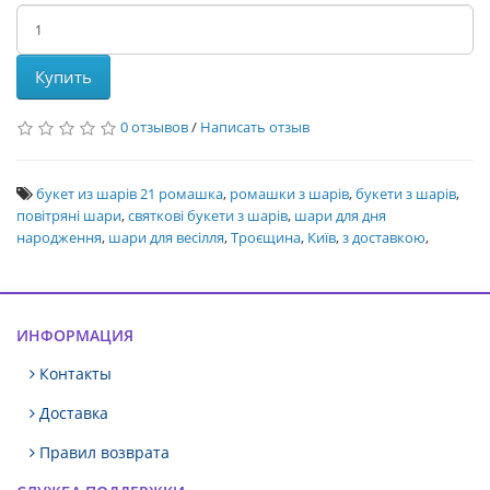
Купить
0 отзывов
/
Написать отзыв
букет из шарів 21 ромашка
,
ромашки з шарів
,
букети з шарів
,
повітряні шари
,
святкові букети з шарів
,
шари для дня
народження
,
шари для весілля
,
Троєщина
,
Київ
,
з доставкою
,
ИНФОРМАЦИЯ
Контакты
Доставка
Правил возврата