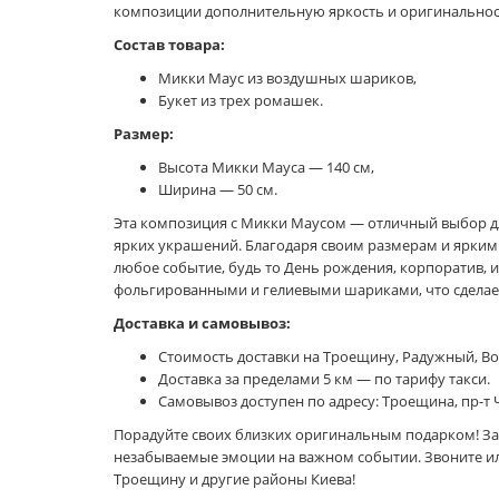
композиции дополнительную яркость и оригинальнос
Состав товара:
Микки Маус из воздушных шариков,
Букет из трех ромашек.
Размер:
Высота Микки Мауса — 140 см,
Ширина — 50 см.
Эта композиция с Микки Маусом — отличный выбор дл
ярких украшений. Благодаря своим размерам и ярким 
любое событие, будь то День рождения, корпоратив, 
фольгированными и гелиевыми шариками, что сделает
Доставка и самовывоз:
Стоимость доставки на Троещину, Радужный, Во
Доставка за пределами 5 км — по тарифу такси.
Самовывоз доступен по адресу: Троещина, пр-т Ч
Порадуйте своих близких оригинальным подарком! За
незабываемые эмоции на важном событии. Звоните или
Троещину и другие районы Киева!