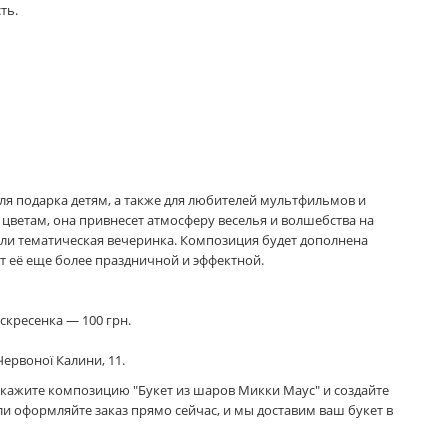
ть.
я подарка детям, а также для любителей мультфильмов и
цветам, она привнесет атмосферу веселья и волшебства на
или тематическая вечеринка. Композиция будет дополнена
 её еще более праздничной и эффектной.
скресенка — 100 грн.
ервоної Калини, 11.
кажите композицию "Букет из шаров Микки Маус" и создайте
 оформляйте заказ прямо сейчас, и мы доставим ваш букет в