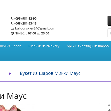
(093) 981-82-90
(068) 281-53-13
balloonskiev24@gmail.com
ПН-ВС: с
07:00
до
23:00
шки из шаров
Шарики на выписку
Арки и гирлянды из шаров
Букет из шаров Микки Маус
и Маус
М
На