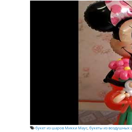
букет из шаров Микки Маус
,
букеты из воздушных