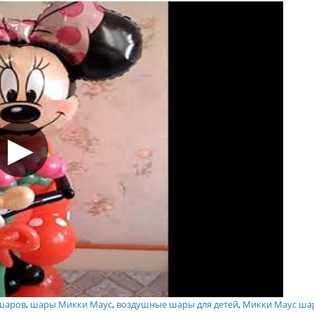
 шаров
,
шары Микки Маус
,
воздушные шары для детей
,
Микки Маус ша