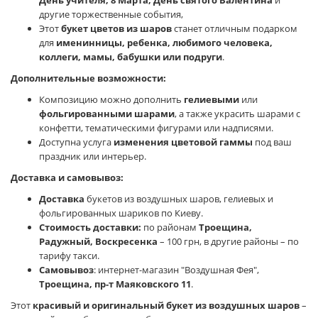
День учителя, 8 Марта, День святого Валентина
и
другие торжественные события,
Этот
букет цветов из шаров
станет отличным подарком
для
именинницы, ребенка, любимого человека,
коллеги, мамы, бабушки или подруги
.
Дополнительные возможности:
Композицию можно дополнить
гелиевыми
или
фольгированными шарами
, а также украсить шарами с
конфетти, тематическими фигурами или надписями.
Доступна услуга
изменения цветовой гаммы
под ваш
праздник или интерьер.
Доставка и самовывоз:
Доставка
букетов из воздушных шаров, гелиевых и
фольгированных шариков по Киеву.
Стоимость доставки:
по районам
Троещина,
Радужный, Воскресенка
– 100 грн, в другие районы – по
тарифу такси.
Самовывоз
: интернет-магазин "Воздушная Фея",
Троещина, пр-т Маяковского 11
.
Этот
красивый и оригинальный букет из воздушных шаров
–