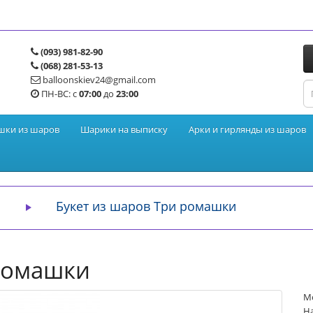
(093) 981-82-90
(068) 281-53-13
balloonskiev24@gmail.com
ПН-ВС: с
07:00
до
23:00
шки из шаров
Шарики на выписку
Арки и гирлянды из шаров
Букет из шаров Три ромашки
 ромашки
М
На