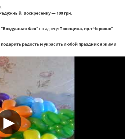
и
.
Радужный, Воскресенку
—
100 грн
.
е
"Воздушная Фея"
по адресу:
Троещина, пр-т Червоної
 подарить радость и украсить любой праздник яркими