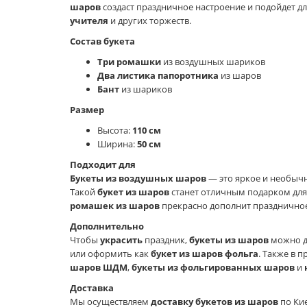
шаров
создаст праздничное настроение и подойдет д
учителя
и других торжеств.
Состав букета
Три ромашки
из воздушных шариков
Два листика папоротника
из шаров
Бант
из шариков
Размер
Высота:
110 см
Ширина:
50 см
Подходит для
Букеты из воздушных шаров
— это яркое и необычн
Такой
букет из шаров
станет отличным подарком для
ромашек из шаров
прекрасно дополнит праздничное
Дополнительно
Чтобы
украсить
праздник,
букеты из шаров
можно 
или оформить как
букет из шаров фольга
. Также в 
шаров ШДМ
,
букеты из фольгированных шаров
и
Доставка
Мы осуществляем
доставку букетов из шаров
по Киев