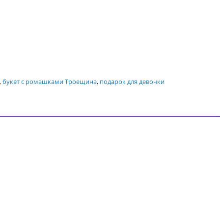
,
букет с ромашками Троещина
,
подарок для девочки