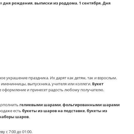
ля
дня рождения
,
выписки из роддома
,
1 сентября
,
Дня
ое украшение праздника. Их дарят как детям, так и взрослым.
 именинницы, выпускника, учителя или коллеги.
Букет
 оформление и принесет радость любому получателю.
дополнить
гелиевыми шарами
,
фольгированными шарами
продаже есть
букеты из шаров на подставке
,
букеты из
наборы шаров
.
у с 7:00 до 01:00.