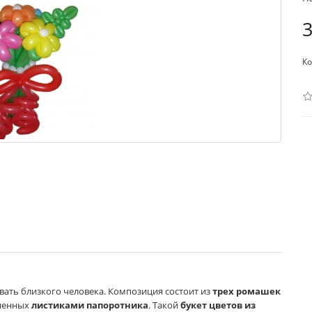
3
Ко
ать близкого человека. Композиция состоит из
трех ромашек
ненных
листиками папоротника
. Такой
букет цветов из