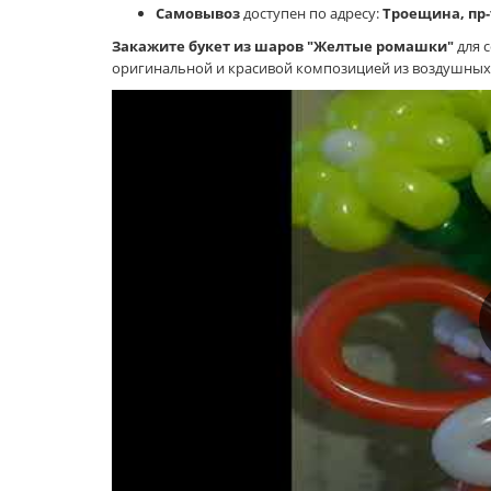
Самовывоз
доступен по адресу:
Троещина, пр-
Закажите букет из шаров "Желтые ромашки"
для с
оригинальной и красивой композицией из воздушных