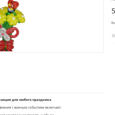
5
Ко
озиция для любого праздника
вления с важным событием включает: