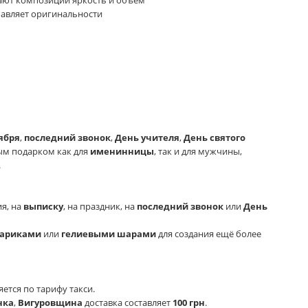
ают композиции яркость и объем
авляет оригинальности
ября
,
последний звонок
,
День учителя
,
День святого
ным подарком как для
именинницы
, так и для мужчины,
.
я, на
выписку
, на праздник, на
последний звонок
или
День
ариками
или
гелиевыми шарами
для создания ещё более
ется по тарифу такси.
нка
,
Вигуровщина
доставка составляет
100 грн
.