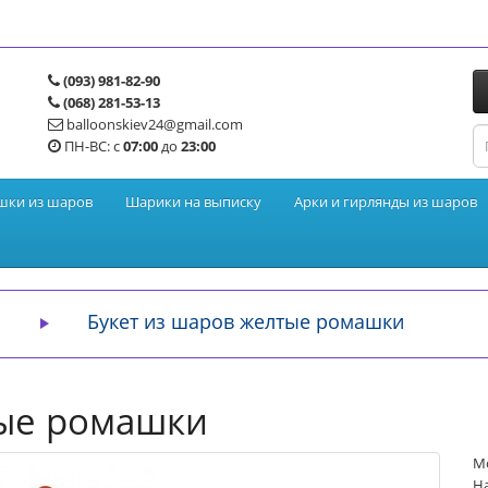
(093) 981-82-90
(068) 281-53-13
balloonskiev24@gmail.com
ПН-ВС: с
07:00
до
23:00
шки из шаров
Шарики на выписку
Арки и гирлянды из шаров
Букет из шаров желтые ромашки
тые ромашки
М
На