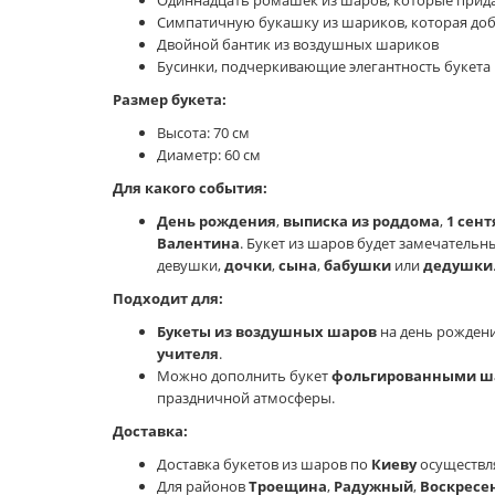
Одиннадцать ромашек из шаров, которые прид
Симпатичную букашку из шариков, которая доб
Двойной бантик из воздушных шариков
Бусинки, подчеркивающие элегантность букета
Размер букета:
Высота: 70 см
Диаметр: 60 см
Для какого события:
День рождения
,
выписка из роддома
,
1 сент
Валентина
. Букет из шаров будет замечатель
девушки,
дочки
,
сына
,
бабушки
или
дедушки
Подходит для:
Букеты из воздушных шаров
на день рождени
учителя
.
Можно дополнить букет
фольгированными ш
праздничной атмосферы.
Доставка:
Доставка букетов из шаров по
Киеву
осуществля
Для районов
Троещина
,
Радужный
,
Воскресе