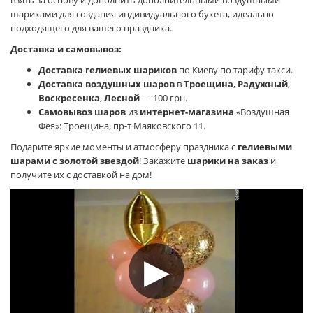
взять за основу и дополнить дополнительными воздушными
шариками для создания индивидуального букета, идеально
подходящего для вашего праздника.
Доставка и самовывоз:
Доставка гелиевых шариков
по Киеву по тарифу такси.
Доставка воздушных шаров
в
Троещина
,
Радужный
,
Воскресенка
,
Лесной
— 100 грн.
Самовывоз шаров
из
интернет-магазина
«Воздушная
Фея»: Троещина, пр-т Маяковского 11.
Подарите яркие моменты и атмосферу праздника с
гелиевыми
шарами с золотой звездой
! Закажите
шарики на заказ
и
получите их с доставкой на дом!