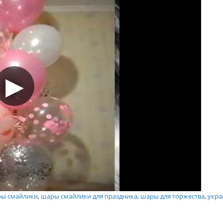
ры смайлики
,
шары смайлики для праздника
,
шары для торжества
,
укра