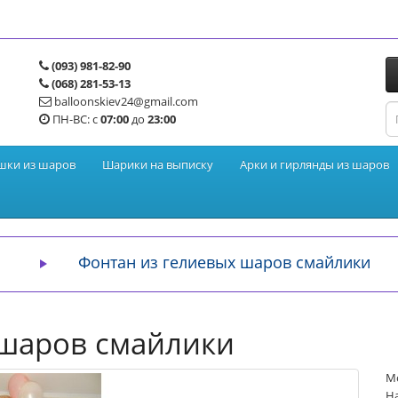
(093) 981-82-90
(068) 281-53-13
balloonskiev24@gmail.com
ПН-ВС: с
07:00
до
23:00
шки из шаров
Шарики на выписку
Арки и гирлянды из шаров
Фонтан из гелиевых шаров смайлики
 шаров смайлики
М
На