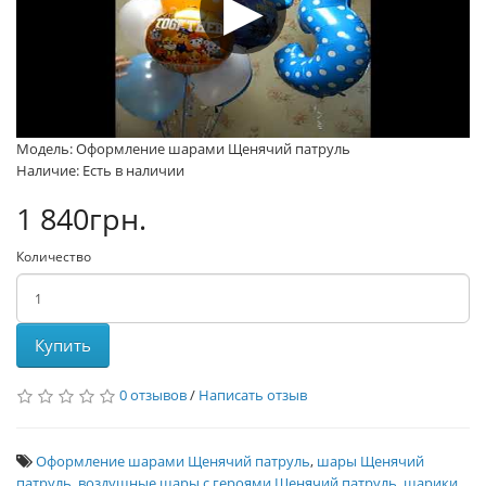
Модель: Оформление шарами Щенячий патруль
Наличие: Есть в наличии
1 840грн.
Количество
Купить
0 отзывов
/
Написать отзыв
Оформление шарами Щенячий патруль
,
шары Щенячий
патруль
,
воздушные шары с героями Щенячий патруль
,
шарики