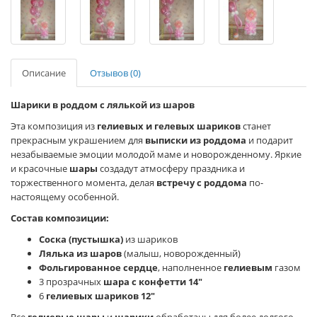
Описание
Отзывов (0)
Шарики в роддом с лялькой из шаров
Эта композиция из
гелиевых и гелевых шариков
станет
прекрасным украшением для
выписки из роддома
и подарит
незабываемые эмоции молодой маме и новорожденному. Яркие
и красочные
шары
создадут атмосферу праздника и
торжественного момента, делая
встречу с роддома
по-
настоящему особенной.
Состав композиции:
Соска (пустышка)
из шариков
Лялька из шаров
(малыш, новорожденный)
Фольгированное сердце
, наполненное
гелиевым
газом
3 прозрачных
шара с конфетти 14"
6
гелиевых шариков 12"