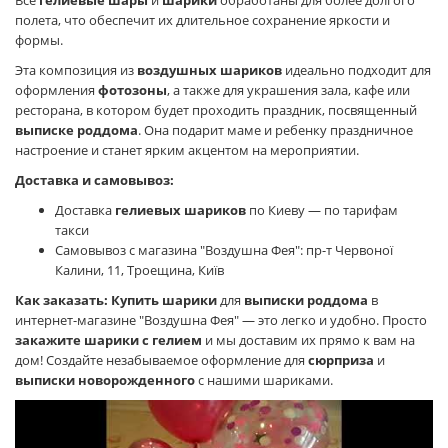
Все
гелиевые шары
и
шарики
обработаны для более долгого
полета, что обеспечит их длительное сохранение яркости и
формы.
Эта композиция из
воздушных шариков
идеально подходит для
оформления
фотозоны
, а также для украшения зала, кафе или
ресторана, в котором будет проходить праздник, посвященный
выписке роддома
. Она подарит маме и ребенку праздничное
настроение и станет ярким акцентом на мероприятии.
Доставка и самовывоз:
Доставка
гелиевых шариков
по Киеву — по тарифам
такси
Самовывоз с магазина "Воздушна Фея": пр-т Червоної
Калини, 11, Троещина, Київ
Как заказать:
Купить шарики
для
выписки роддома
в
интернет-магазине "Воздушна Фея" — это легко и удобно. Просто
закажите шарики с гелием
и мы доставим их прямо к вам на
дом! Создайте незабываемое оформление для
сюрприза
и
выписки новорожденного
с нашими шариками.