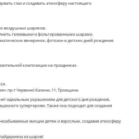
овать глаз и создавать атмосферу настоящего
ых воздушных шариков.
олнить гелиевыми и фольгированными шарами.
атических вечеринок, фотозон и детских дней рождения.
азительной композиции на праздниках.
си.
»: пр-т Червоної Калини, 11, Троещина.
нет идеальным украшением для детского дня рождения,
ященного супергероям. Также она подходит для создания
 незабываемые эмоции детям и взрослым, создавая атмосферу
пайдермена из шаров!