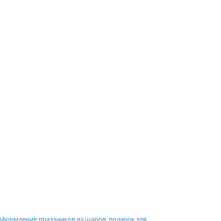
оформление праздников из шаров
,
подарок для