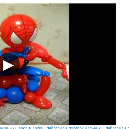
оздушных шаров
,
шарики Спайдермен
,
подарок мальчику Спайдермен
,