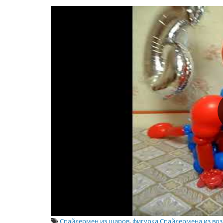
Спайдермен из шаров
,
фигурка Спайдермена из в