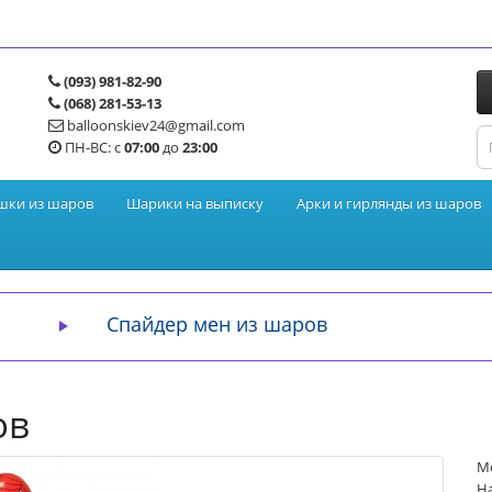
(093) 981-82-90
(068) 281-53-13
balloonskiev24@gmail.com
ПН-ВС: с
07:00
до
23:00
шки из шаров
Шарики на выписку
Арки и гирлянды из шаров
Спайдер мен из шаров
ов
М
На