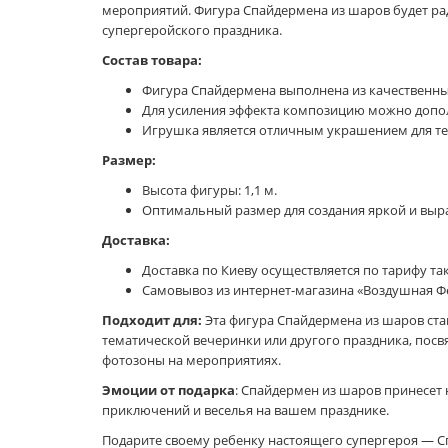
мероприятий. Фигура Спайдермена из шаров будет рад
супергеройского праздника.
Состав товара:
Фигура Спайдермена выполнена из качественн
Для усиления эффекта композицию можно доп
Игрушка является отличным украшением для тем
Размер:
Высота фигуры: 1,1 м.
Оптимальный размер для создания яркой и выр
Доставка:
Доставка по Киеву осуществляется по тарифу так
Самовывоз из интернет-магазина «Воздушная Фея
Подходит для:
Эта фигура Спайдермена из шаров ста
тематической вечеринки или другого праздника, посв
фотозоны на мероприятиях.
Эмоции от подарка
: Спайдермен из шаров принесет
приключений и веселья на вашем празднике.
Подарите своему ребенку настоящего супергероя — С