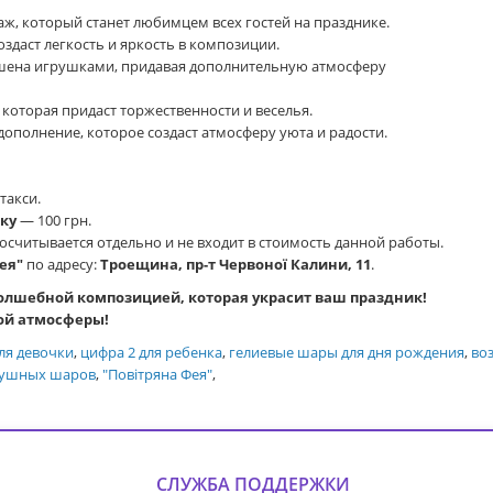
, который станет любимцем всех гостей на празднике.
создаст легкость и яркость в композиции.
шена игрушками, придавая дополнительную атмосферу
 которая придаст торжественности и веселья.
ополнение, которое создаст атмосферу уюта и радости.
такси.
ку
— 100 грн.
считывается отдельно и не входит в стоимость данной работы.
ея"
по адресу:
Троещина, пр-т Червоної Калини, 11
.
олшебной композицией, которая украсит ваш праздник!
ой атмосферы!
ля девочки
,
цифра 2 для ребенка
,
гелиевые шары для дня рождения
,
во
душных шаров
,
"Повітряна Фея"
,
СЛУЖБА ПОДДЕРЖКИ