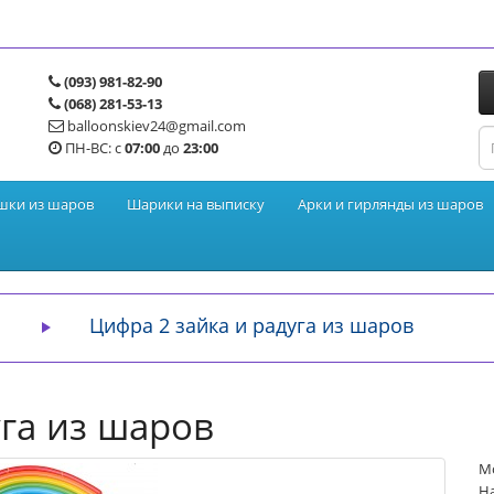
(093) 981-82-90
(068) 281-53-13
balloonskiev24@gmail.com
ПН-ВС: с
07:00
до
23:00
шки из шаров
Шарики на выписку
Арки и гирлянды из шаров
Цифра 2 зайка и радуга из шаров
уга из шаров
Мо
На