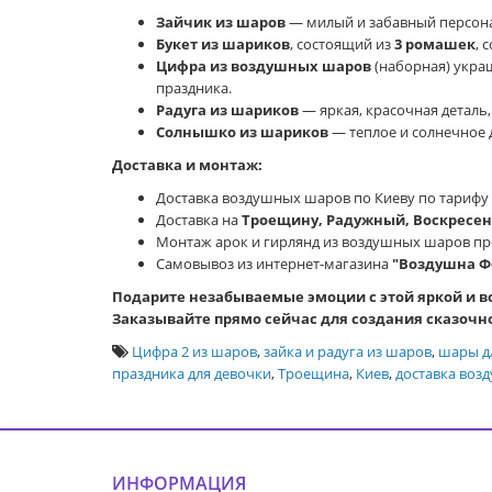
Зайчик из шаров
— милый и забавный персонаж
Букет из шариков
, состоящий из
3 ромашек
, 
Цифра из воздушных шаров
(наборная) укра
праздника.
Радуга из шариков
— яркая, красочная деталь,
Солнышко из шариков
— теплое и солнечное д
Доставка и монтаж:
Доставка воздушных шаров по Киеву по тарифу 
Доставка на
Троещину, Радужный, Воскресен
Монтаж арок и гирлянд из воздушных шаров про
Самовывоз из интернет-магазина
"Воздушна Ф
Подарите незабываемые эмоции с этой яркой и в
Заказывайте прямо сейчас для создания сказочн
Цифра 2 из шаров
,
зайка и радуга из шаров
,
шары д
праздника для девочки
,
Троещина
,
Киев
,
доставка воз
ИНФОРМАЦИЯ