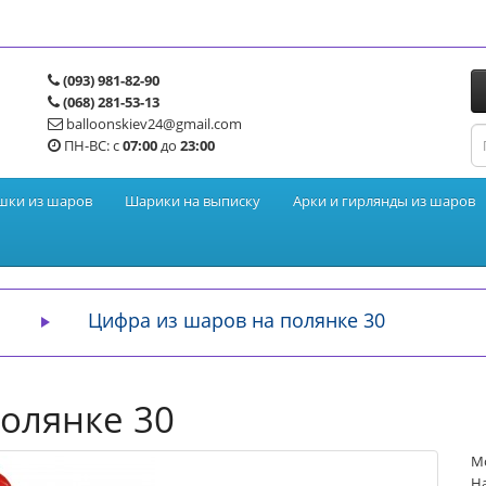
(093) 981-82-90
(068) 281-53-13
balloonskiev24@gmail.com
ПН-ВС: с
07:00
до
23:00
шки из шаров
Шарики на выписку
Арки и гирлянды из шаров
Цифра из шаров на полянке 30
олянке 30
Мо
На