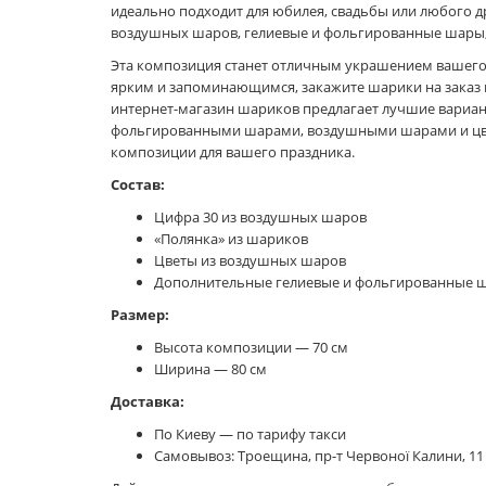
идеально подходит для юбилея, свадьбы или любого др
воздушных шаров, гелиевые и фольгированные шары,
Эта композиция станет отличным украшением вашего 
ярким и запоминающимся, закажите шарики на заказ
интернет-магазин шариков предлагает лучшие вариант
фольгированными шарами, воздушными шарами и цвет
композиции для вашего праздника.
Состав:
Цифра 30 из воздушных шаров
«Полянка» из шариков
Цветы из воздушных шаров
Дополнительные гелиевые и фольгированные 
Размер:
Высота композиции — 70 см
Ширина — 80 см
Доставка:
По Киеву — по тарифу такси
Самовывоз: Троещина, пр-т Червоної Калини, 11