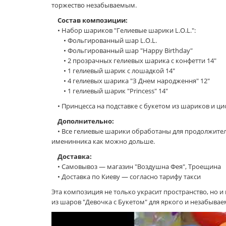
торжество незабываемым.
Состав композиции:
• Набор шариков "Гелиевые шарики L.O.L.":
• Фольгированный шар L.O.L.
• Фольгированный шар "Happy Birthday"
• 2 прозрачных гелиевых шарика с конфетти 14"
• 1 гелиевый шарик с лошадкой 14"
• 4 гелиевых шарика "З Днем народження" 12"
• 1 гелиевый шарик "Princess" 14"
• Принцесса на подставке с букетом из шариков и ц
Дополнительно:
• Все гелиевые шарики обработаны для продолжител
именинника как можно дольше.
Доставка:
• Самовывоз — магазин "Воздушна Фея", Троещина
• Доставка по Киеву — согласно тарифу такси
Эта композиция не только украсит пространство, но 
из шаров "Девочка с Букетом" для яркого и незабывае