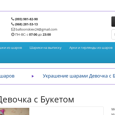
(093) 981-82-90
(068) 281-53-13
balloonskiev24@gmail.com
ПН-ВС: с
07:00
до
23:00
шки из шаров
Шарики на выписку
Арки и гирлянды из шаров
 шаров
Украшение шарами Девочка с 
евочка с Букетом
М
На