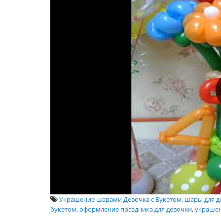
Украшение шарами Девочка с Букетом
,
шары для д
букетом
,
оформление праздника для девочки
,
украшен