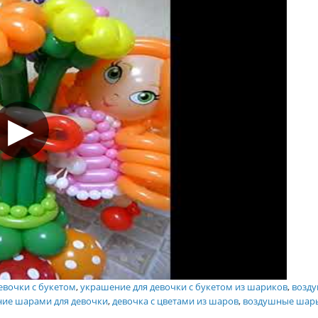
евочки с букетом
,
украшение для девочки с букетом из шариков
,
возду
ие шарами для девочки
,
девочка с цветами из шаров
,
воздушные шар