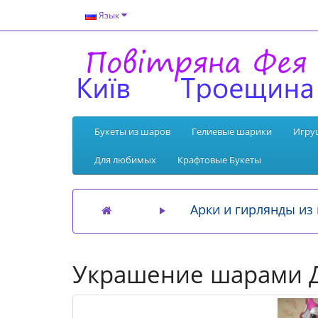
Язык
Букеты из шаров
Гелиевые шарики
Игру
Для любимых
Крафтовые Букеты
Арки и гирлянды из
Украшение шарами Д