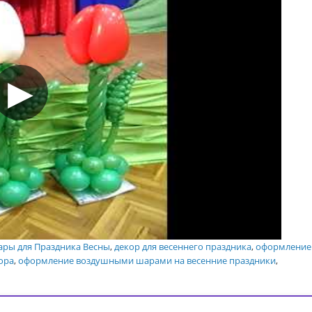
ры для Праздника Весны
,
декор для весеннего праздника
,
оформление 
ора
,
оформление воздушными шарами на весенние праздники
,