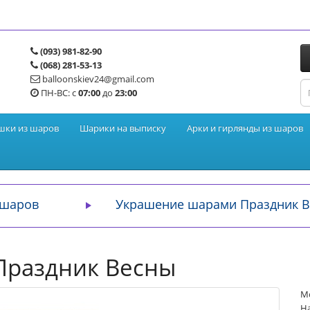
(093) 981-82-90
(068) 281-53-13
balloonskiev24@gmail.com
ПН-ВС: с
07:00
до
23:00
шки из шаров
Шарики на выписку
Арки и гирлянды из шаров
 шаров
Украшение шарами Праздник 
Праздник Весны
М
На