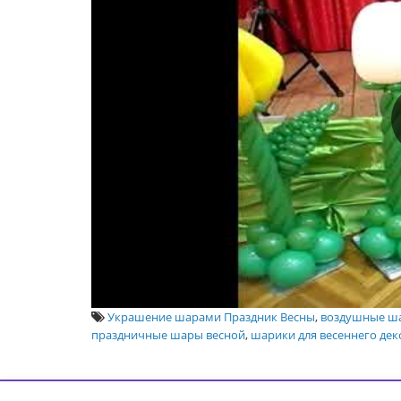
Украшение шарами Праздник Весны
,
воздушные ша
праздничные шары весной
,
шарики для весеннего дек