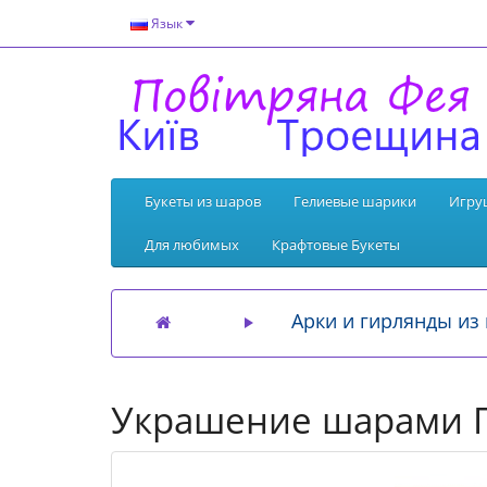
Язык
Букеты из шаров
Гелиевые шарики
Игру
Для любимых
Крафтовые Букеты
Арки и гирлянды из
Украшение шарами 