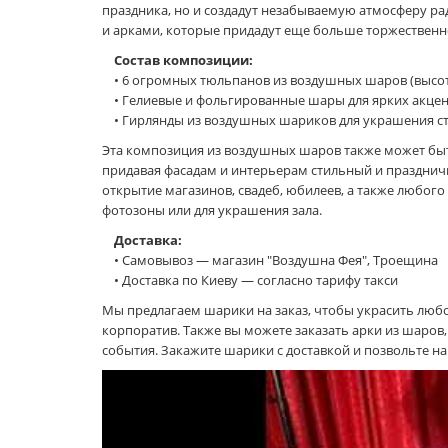
праздника, но и создадут незабываемую атмосферу р
и арками, которые придадут еще больше торжественн
Состав композиции:
• 6 огромных тюльпанов из воздушных шаров (высота
• Гелиевые и фольгированные шары для ярких акце
• Гирлянды из воздушных шариков для украшения сте
Эта композиция из воздушных шаров также может быт
придавая фасадам и интерьерам стильный и празднич
открытие магазинов, свадеб, юбилеев, а также любог
фотозоны или для украшения зала.
Доставка:
• Самовывоз — магазин "Воздушна Фея", Троещина
• Доставка по Киеву — согласно тарифу такси
Мы предлагаем шарики на заказ, чтобы украсить любо
корпоратив. Также вы можете заказать арки из шаро
события. Закажите шарики с доставкой и позвольте н